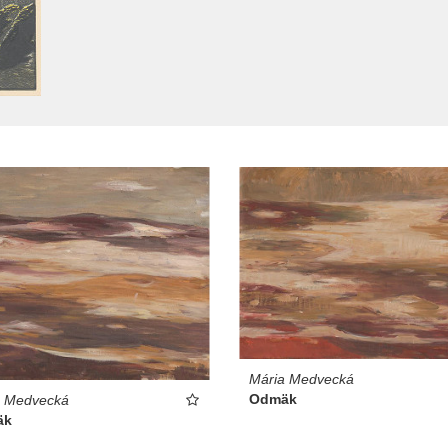
Mária Medvecká
Odmäk
a Medvecká
äk