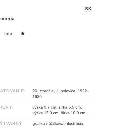
SK
menia
Info
ATOVANIE:
20. storočie, 1. polovica, 1922–
1930
IERY:
výška 9.7 cm, šírka 5.5 cm,
výška 15.0 cm, šírka 10.0 cm
VÝTVARNÝ
grafika
›
úžitková
›
ilustrácia