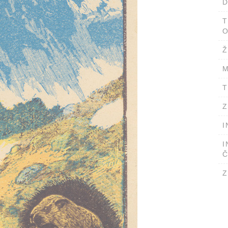
D
T
O
Ž
M
T
Z
I
I
Č
Z