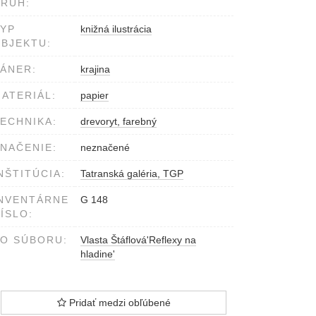
RUH:
YP
knižná ilustrácia
BJEKTU:
ÁNER:
krajina
ATERIÁL:
papier
ECHNIKA:
drevoryt, farebný
NAČENIE:
neznačené
NŠTITÚCIA:
Tatranská galéria, TGP
NVENTÁRNE
G 148
ÍSLO:
O SÚBORU:
Vlasta Štáflová'Reflexy na
hladine'
Pridať medzi obľúbené