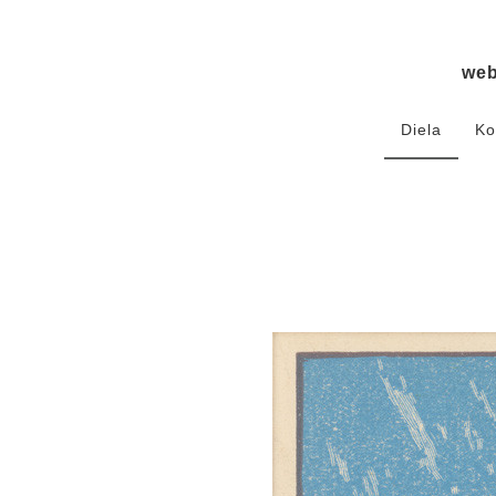
we
Diela
Ko