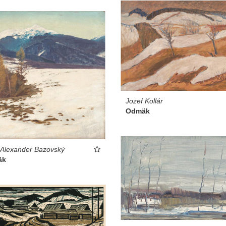
Jozef Kollár
Odmäk
 Alexander Bazovský
äk