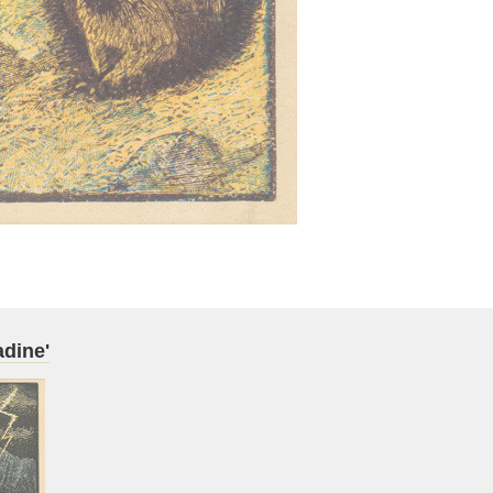
adine'