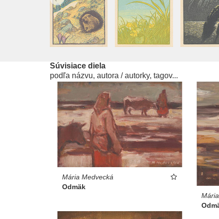
Súvisiace diela
podľa názvu, autora / autorky, tagov...
Mária Medvecká
Odmäk
Mári
Odm