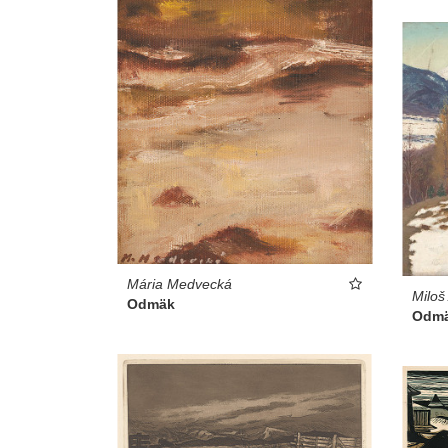
Mária Medvecká
Miloš
Odmäk
Odm