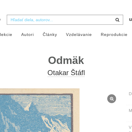
b
u
lekcie
Autori
Články
Vzdelávanie
Reprodukcie
Odmäk
Otakar Štáfl
D
M