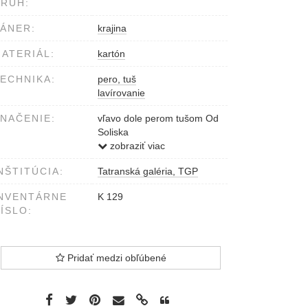
RUH:
ÁNER:
krajina
ATERIÁL:
kartón
ECHNIKA:
pero, tuš
lavírovanie
NAČENIE:
vľavo dole perom tušom Od
Soliska
vpravo Hollý 26.9.78
zobraziť viac
NŠTITÚCIA:
Tatranská galéria, TGP
NVENTÁRNE
K 129
ÍSLO:
Pridať medzi obľúbené