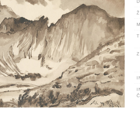
D
Ž
M
T
Z
I
I
Č