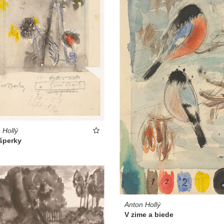
 Hollý
šperky
Anton Hollý
V zime a biede