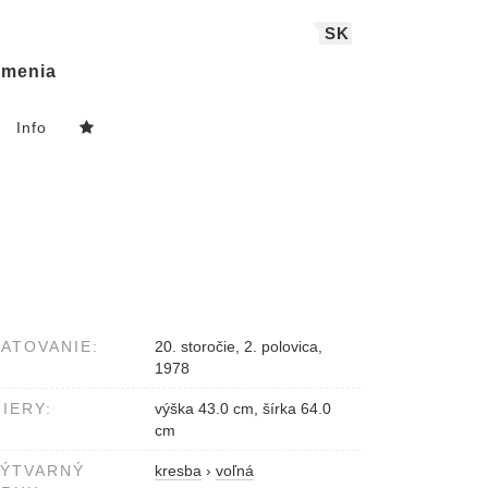
SK
menia
Info
ATOVANIE:
20. storočie, 2. polovica,
1978
IERY:
výška 43.0 cm, šírka 64.0
cm
VÝTVARNÝ
kresba
›
voľná