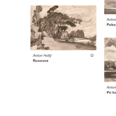
Anton
Poko
Anton Hollý
Rusovce
Anton
Pri h