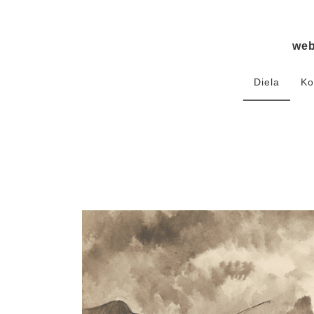
we
Diela
Ko