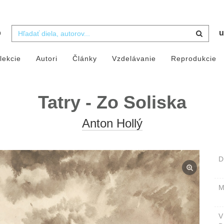
b
u
lekcie
Autori
Články
Vzdelávanie
Reprodukcie
Tatry - Zo Soliska
Anton Hollý
D
M