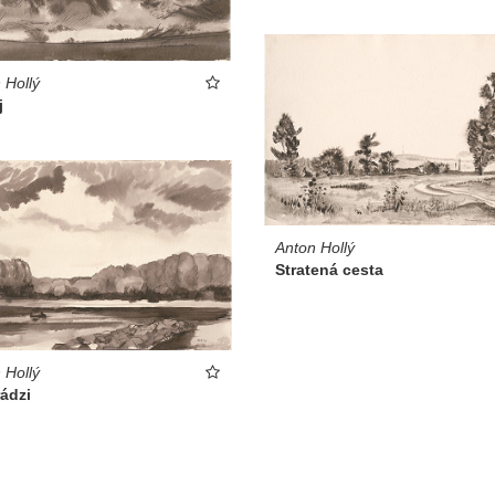
 Hollý
j
Anton Hollý
Stratená cesta
 Hollý
rádzi