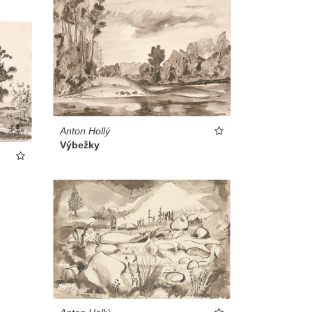
Anton Hollý
Výbežky