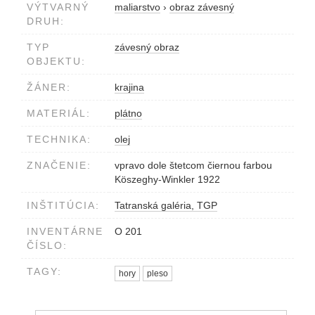
VÝTVARNÝ
maliarstvo
›
obraz závesný
DRUH:
TYP
závesný obraz
OBJEKTU:
ŽÁNER:
krajina
MATERIÁL:
plátno
TECHNIKA:
olej
ZNAČENIE:
vpravo dole štetcom čiernou farbou
Köszeghy-Winkler 1922
INŠTITÚCIA:
Tatranská galéria, TGP
INVENTÁRNE
O 201
ČÍSLO:
TAGY:
hory
pleso