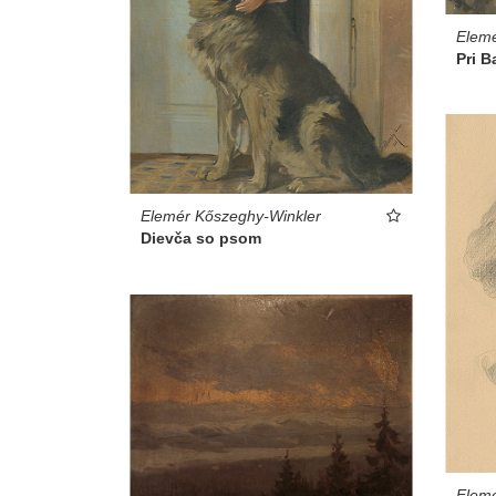
Elemé
Pri B
Elemér Kőszeghy-Winkler
Dievča so psom
Elemé