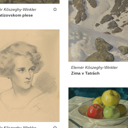
r Kőszeghy-Winkler
atizovskom plese
Elemér Kőszeghy-Winkler
Zima v Tatrách
r Kőszeghy-Winkler