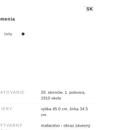
SK
menia
Info
ATOVANIE:
20. storočie, 1. polovica,
1910 okolo
IERY:
výška 45.0 cm, šírka 34.5
cm
VÝTVARNÝ
maliarstvo
›
obraz závesný