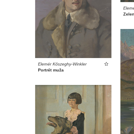
Elemé
Zele
Elemér Kőszeghy-Winkler
Portrét muža