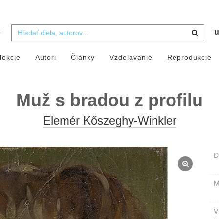
b
u
lekcie
Autori
Články
Vzdelávanie
Reprodukcie
Muž s bradou z profilu
Elemér Kőszeghy-Winkler
D
M