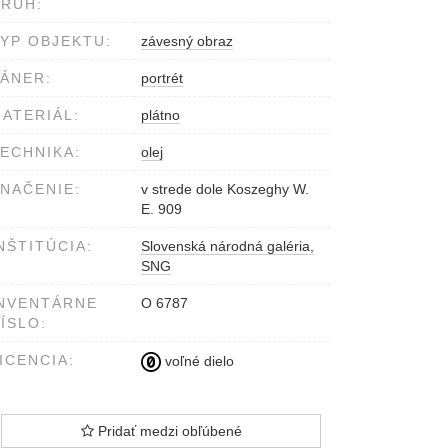
RUH:
YP OBJEKTU:
závesný obraz
ÁNER:
portrét
ATERIÁL:
plátno
ECHNIKA:
olej
NAČENIE:
v strede dole Koszeghy W.
E. 909
NŠTITÚCIA:
Slovenská národná galéria,
SNG
NVENTÁRNE
O 6787
ÍSLO:
ICENCIA:
voľné dielo
Pridať medzi obľúbené