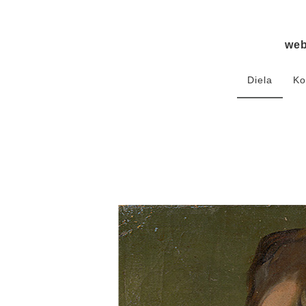
we
Diela
Ko