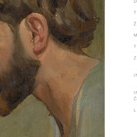
D
T
Ž
M
T
Z
I
I
Č
L