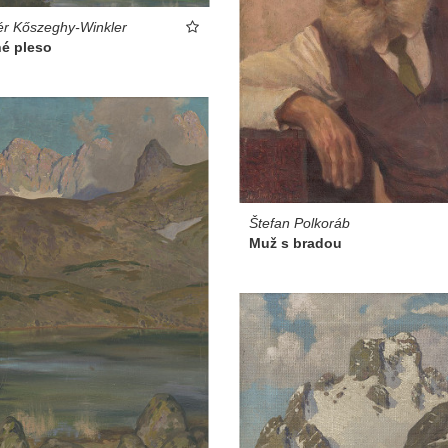
r Kőszeghy-Winkler
né pleso
Štefan Polkoráb
Muž s bradou