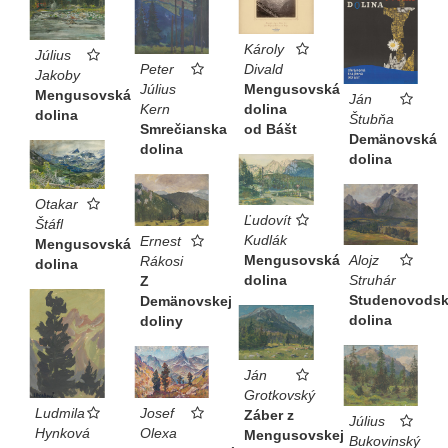
Károly
Július
Divald
Peter
Jakoby
Mengusovská
Július
Mengusovská
Ján
dolina
Kern
dolina
Štubňa
od Bášt
Smrečianska
Demänovská
dolina
dolina
Otakar
Ľudovít
Štáfl
Kudlák
Ernest
Mengusovská
Alojz
Mengusovská
Rákosi
dolina
Struhár
dolina
Z
Studenovods
Demänovskej
dolina
doliny
Ján
Grotkovský
Josef
Ludmila
Záber z
Július
Olexa
Hynková
Mengusovskej
Bukovinský