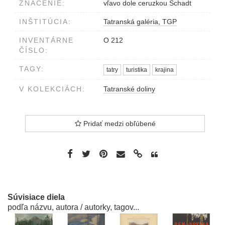
ZNAČENIE:
vľavo dole ceruzkou Schadt
INŠTITÚCIA:
Tatranská galéria, TGP
INVENTÁRNE
O 212
ČÍSLO:
TAGY:
tatry
turistika
krajina
V KOLEKCIÁCH:
Tatranské doliny
Pridať medzi obľúbené
Súvisiace diela
podľa názvu, autora / autorky, tagov...