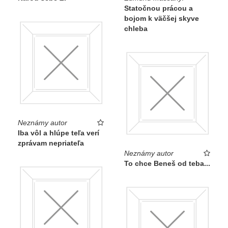
Statočnou prácou a
„nepriateľov národa“.
bojom k väčšej skyve
chleba
Petra Hanáková ●
Sen x skutočnosť Umenie &
Propaganda 1939—1945 (Slovenská národná galéria,
2016)
Neznámy autor
Iba vôl a hlúpe teľa verí
zprávam nepriateľa
Neznámy autor
To chce Beneš od teba...