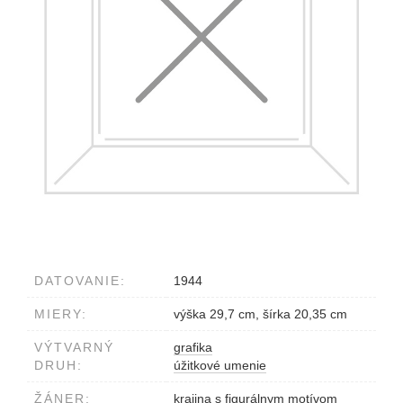
DATOVANIE:
1944
MIERY:
výška 29,7 cm, šírka 20,35 cm
VÝTVARNÝ
grafika
DRUH:
úžitkové umenie
ŽÁNER:
krajina s figurálnym motívom