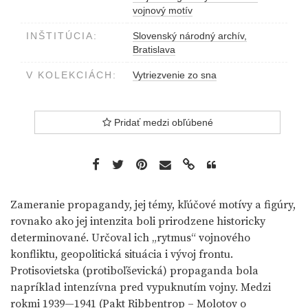
vojnový motív
INŠTITÚCIA:
Slovenský národný archív,
Bratislava
V KOLEKCIÁCH:
Vytriezvenie zo sna
Pridať medzi obľúbené
Zameranie propagandy, jej témy, kľúčové motívy a figúry,
rovnako ako jej intenzita boli prirodzene historicky
determinované. Určoval ich „rytmus“ vojnového
konfliktu, geopolitická situácia i vývoj frontu.
Protisovietska (protiboľševická) propaganda bola
napríklad intenzívna pred vypuknutím vojny. Medzi
rokmi 1939—1941 (Pakt Ribbentrop – Molotov o