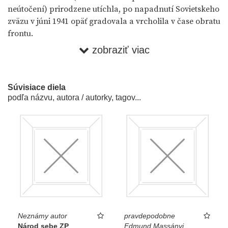
neútočení) prirodzene utíchla, po napadnutí Sovietskeho
zväzu v júni 1941 opäť gradovala a vrcholila v čase obratu
frontu.
zobraziť viac
Zvlášť agresívnu podobu, intenzívne živenú aj z
domácich zdrojov, nadobudla počas povstania v
súvislosti s približovaním sa frontu, prienikom Červenej
Súvisiace diela
armády na slovenské územie a s vymedzovaním sa voči
podľa názvu, autora / autorky, tagov...
konkurenčnej propagande. Protičesky zameraná
propaganda bola intenzívna najmä na začiatku
existencie slovenského štátu. Pomáhala totiž oprávňovať
novú štátnosť. Následne ju prekryli iné záujmy (napr.
démonizácia Židov počas deportácií). Znovu aktuálnou
sa stala po auguste 1944 v súvislosti s rekonštruovaním
Československa a so snahou o jeho zdiskreditovanie
(silný antibenešovský tón ľudáckej propagandy). Jedine
protižidovská propaganda bola za slovenského štátu
takpovediac konštantná, pričom príležitostne fúzovala a
Neznámy autor
pravdepodobne
takpovediac sa revitalizovala aj s agendou ostatných
Národ sebe ZP
Edmund Massányi