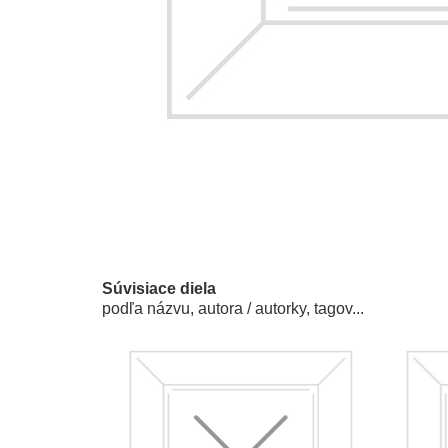
Súvisiace diela
podľa názvu, autora / autorky, tagov...