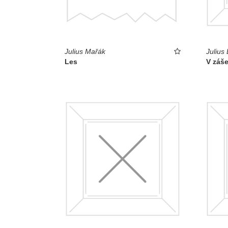
Julius Mařák
Julius
Les
V záše