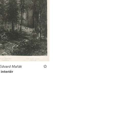
 Edvard Mařák
interiér