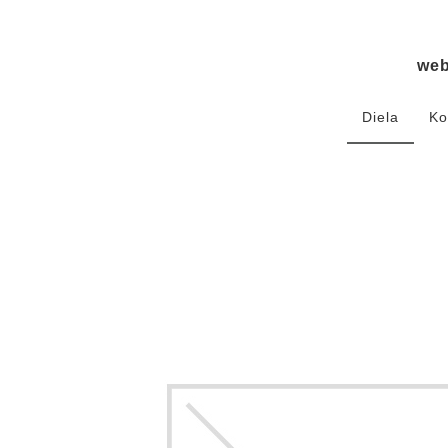
we
Diela
Ko