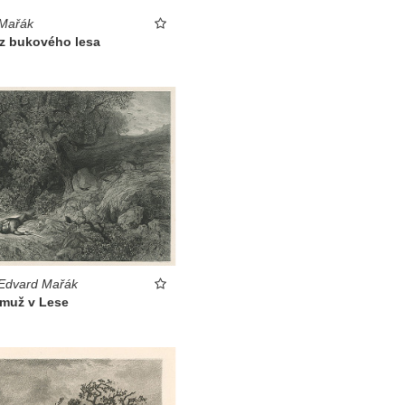
 Mařák
 z bukového lesa
 Edvard Mařák
 muž v Lese