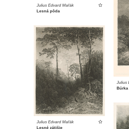
Julius Edvard Mařák
Lesná pôda
Julius
Búrka
Julius Edvard Mařák
Lesné zátišie