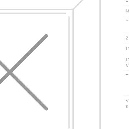
Ž
M
T
Z
I
I
Č
T
V
K