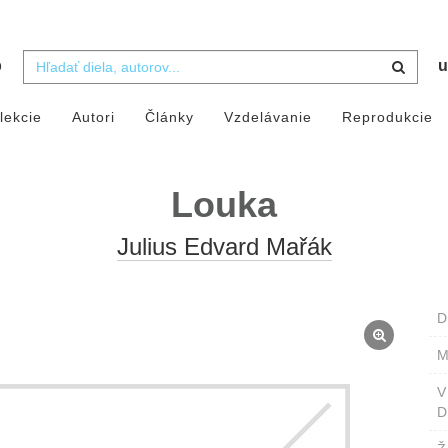
b
u
lekcie
Autori
Články
Vzdelávanie
Reprodukcie
Louka
Julius Edvard Mařák
D
M
D