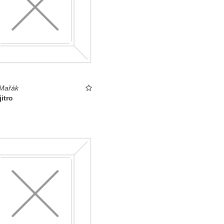
 Mařák
jitro