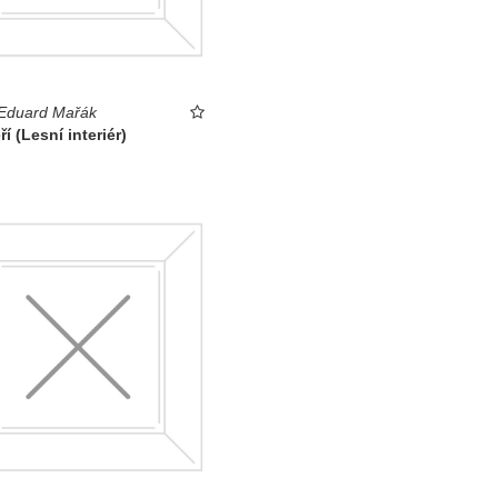
 Eduard Mařák
ří (Lesní interiér)