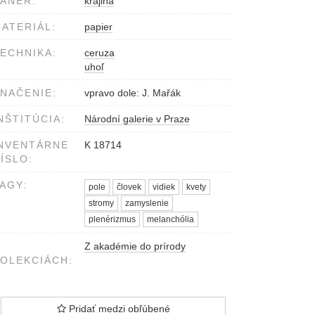
ÁNER:
krajina
ATERIÁL:
papier
ECHNIKA:
ceruza
uhoľ
NAČENIE:
vpravo dole: J. Mařák
NŠTITÚCIA:
Národní galerie v Praze
NVENTÁRNE
K 18714
ÍSLO:
AGY:
pole
človek
vidiek
kvety
stromy
zamyslenie
plenérizmus
melanchólia
Z akadémie do prírody
OLEKCIÁCH:
Pridať medzi obľúbené