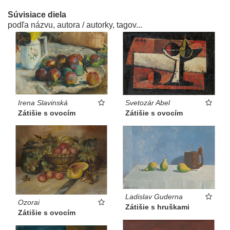
Súvisiace diela
podľa názvu, autora / autorky, tagov...
Irena Slavinská
Svetozár Abel
Zátišie s ovocím
Zátišie s ovocím
Ladislav Guderna
Ozorai
Zátišie s hruškami
Zátišie s ovocím