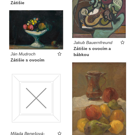
Zátišie
Jakub Bauernfreund
Zátišie s ovocím a
Ján Mudroch
bábkou
Zátišie s ovocím
Milada Benešová-