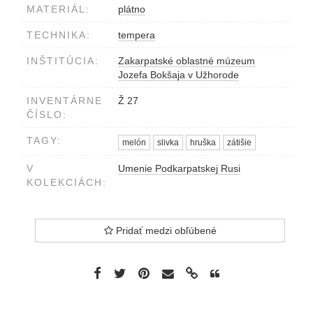
MATERIÁL:
plátno
TECHNIKA:
tempera
INŠTITÚCIA:
Zakarpatské oblastné múzeum
Jozefa Bokšaja v Užhorode
INVENTÁRNE
Ž 27
ČÍSLO:
TAGY:
melón
slivka
hruška
zátišie
V
Umenie Podkarpatskej Rusi
KOLEKCIÁCH:
Pridať medzi obľúbené