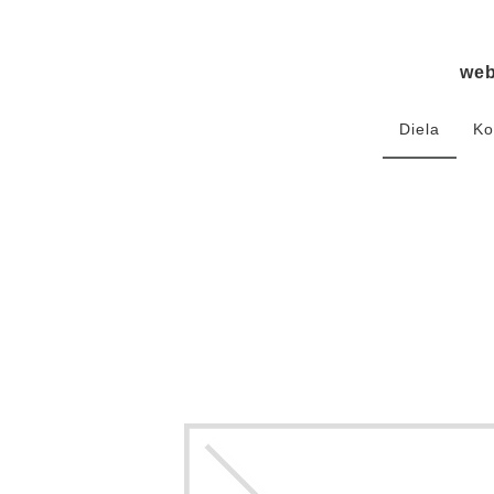
we
Diela
Ko