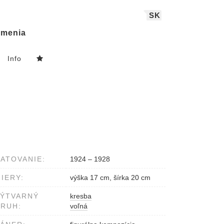
SK
menia
Info
ATOVANIE:
1924 – 1928
IERY:
výška 17 cm, šírka 20 cm
VÝTVARNÝ
kresba
RUH:
voľná