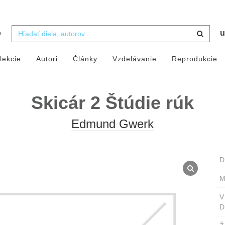
b
u
lekcie
Autori
Články
Vzdelávanie
Reprodukcie
Skicár 2 Štúdie rúk
Edmund Gwerk
D
M
D