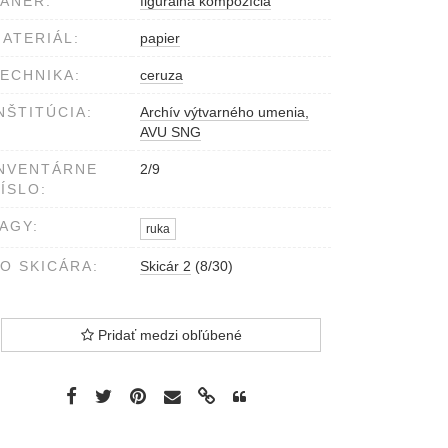
ÁNER:
figurálna kompozícia
ATERIÁL:
papier
ECHNIKA:
ceruza
NŠTITÚCIA:
Archív výtvarného umenia,
AVU SNG
NVENTÁRNE
2/9
ÍSLO:
AGY:
ruka
O SKICÁRA:
Skicár 2
(8/30)
Pridať medzi obľúbené