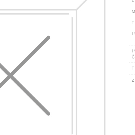
Ž
M
T
I
I
Č
T
Z