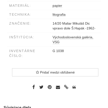
MATERIÁL:
papier
TECHNIKA:
litografia
ZNAČENIE:
14/20 Maliar Mikuláš Dic
vpravo dole Š.Hapák -1962-
INŠTITÚCIA:
Východoslovenská galéria,
VSG
INVENTÁRNE
G 1038
ČÍSLO:
Pridať medzi obľúbené
Súvisiace diela