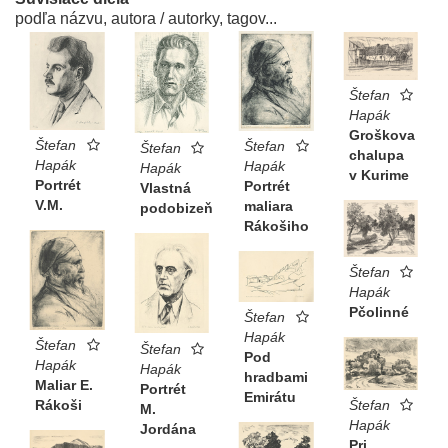
podľa názvu, autora / autorky, tagov...
Štefan
Hapák
Groškova
Štefan
Štefan
Štefan
chalupa
Hapák
Hapák
Hapák
v Kurime
Portrét
Portrét
Vlastná
V.M.
maliara
podobizeň
Rákošiho
Štefan
Hapák
Pčolinné
Štefan
Hapák
Štefan
Štefan
Pod
Hapák
Hapák
hradbami
Maliar E.
Portrét
Emirátu
Štefan
Rákoši
M.
Hapák
Jordána
Pri