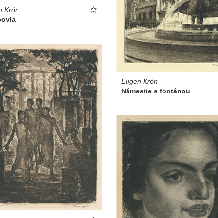
n Krón
covia
Eugen Krón
Námestie s fontánou