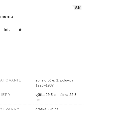
SK
menia
Info
ATOVANIE:
20. storočie, 1. polovica,
1926–1937
IERY:
výška 29.5 cm, šírka 22.3
cm
VÝTVARNÝ
grafika
›
voľná