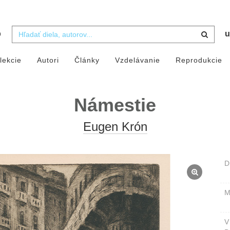
b
u
lekcie
Autori
Články
Vzdelávanie
Reprodukcie
Námestie
Eugen Krón
D
M