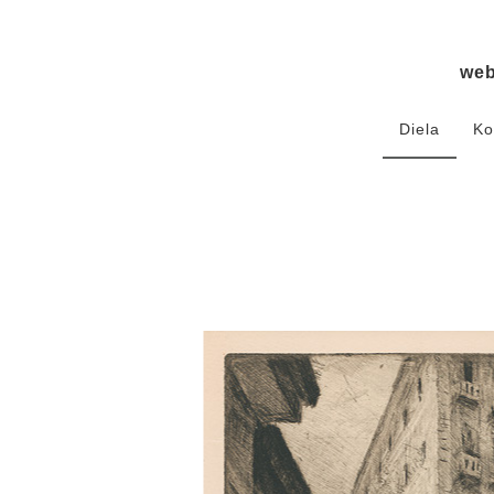
we
Diela
Ko