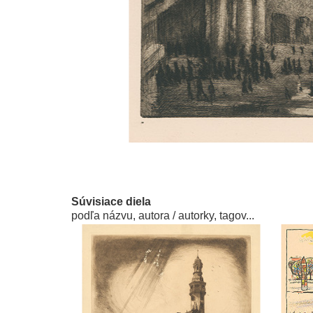
Súvisiace diela
podľa názvu, autora / autorky, tagov...