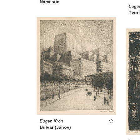
Námestie
Euge
Tvor
Eugen Krón
Bulvár (Janov)