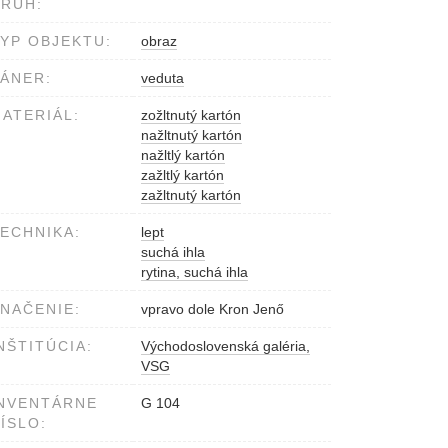
RUH:
YP OBJEKTU:
obraz
ÁNER:
veduta
ATERIÁL:
zožltnutý kartón
nažltnutý kartón
nažltlý kartón
zažltlý kartón
zažltnutý kartón
ECHNIKA:
lept
suchá ihla
rytina, suchá ihla
NAČENIE:
vpravo dole Kron Jenő
NŠTITÚCIA:
Východoslovenská galéria,
VSG
NVENTÁRNE
G 104
ÍSLO: