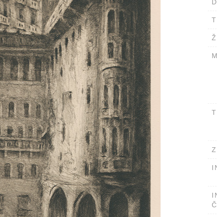
D
T
Ž
M
T
Z
I
I
Č