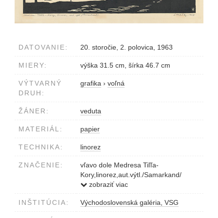
DATOVANIE:
20. storočie, 2. polovica, 1963
MIERY:
výška 31.5 cm, šírka 46.7 cm
VÝTVARNÝ
grafika
›
voľná
DRUH:
ŽÁNER:
veduta
MATERIÁL:
papier
TECHNIKA:
linorez
ZNAČENIE:
vľavo dole Medresa Tiľľa-
Kory,linorez,aut.výtl./Samarkand/
vpravo dole Š.Hapák -1963-
zobraziť viac
vpravo dole na obrazovej ploche H
INŠTITÚCIA:
Východoslovenská galéria, VSG