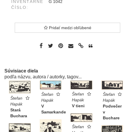
INVENTÁRNE
G 1042
ČÍSLO:
Pridať medzi obľúbené
Súvisiace diela
podľa názvu, autora / autorky, tagov...
Štefan
Štefan
Štefan
Štefan
Hapák
Hapák
Hapák
Hapák
V tieni
V
Podvečer
Stará
Samarkande
v
Buchara
Buchare
Štefan