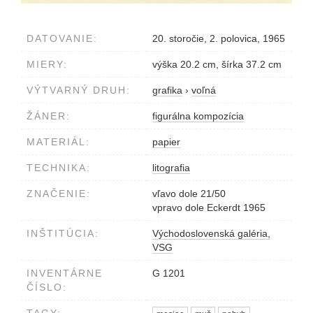
DATOVANIE:
20. storočie, 2. polovica, 1965
MIERY:
výška 20.2 cm, šírka 37.2 cm
VÝTVARNÝ DRUH:
grafika
›
voľná
ŽÁNER:
figurálna kompozícia
MATERIÁL:
papier
TECHNIKA:
litografia
ZNAČENIE:
vľavo dole 21/50
vpravo dole Eckerdt 1965
INŠTITÚCIA:
Východoslovenská galéria,
VSG
INVENTÁRNE
G 1201
ČÍSLO:
TAGY: