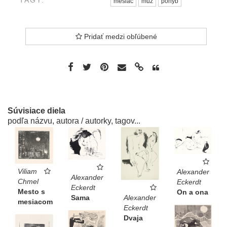
mesiac
muž
pohyb
Pridať medzi obľúbené
Súvisiace diela
podľa názvu, autora / autorky, tagov...
Viliam
Alexander
Alexander
Chmel
Eckerdt
Eckerdt
Mesto s
On a ona
Sama
Alexander
mesiacom
Eckerdt
Dvaja