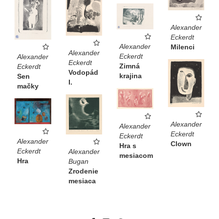
Alexander
Eckerdt
Alexander
Milenci
Alexander
Eckerdt
Alexander
Eckerdt
Zimná
Eckerdt
Vodopád
krajina
Sen
I.
mačky
Alexander
Alexander
Eckerdt
Eckerdt
Alexander
Clown
Hra s
Eckerdt
Alexander
mesiacom
Hra
Bugan
Zrodenie
mesiaca