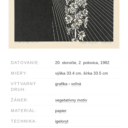
DATOVANIE:
20. storočie, 2. polovica, 1982
MIERY:
výška 33.4 cm, šírka 33.5 cm
VÝTVARNÝ
grafika
›
voľná
DRUH:
ŽÁNER:
vegetatívny motív
MATERIÁL:
papier
TECHNIKA:
igeloryt