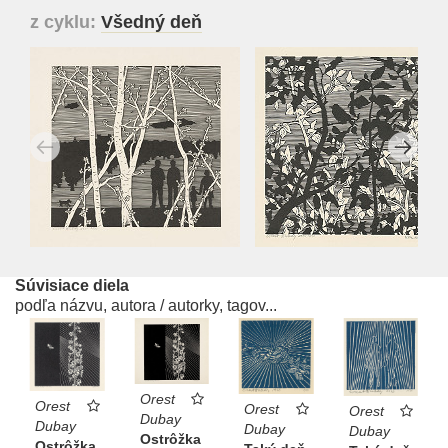
z cyklu:
Všedný deň
Súvisiace diela
podľa názvu, autora / autorky, tagov...
Orest
Orest
Orest
Orest
Dubay
Dubay
Dubay
Dubay
Ostrôžka
Ostrôžka