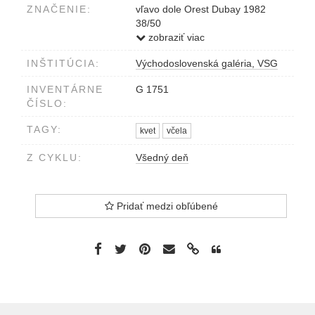
ZNAČENIE:
vľavo dole Orest Dubay 1982
38/50
vpravo dole Z cyklu Všedný deň:
zobraziť viac
Ostrôžka
INŠTITÚCIA:
Východoslovenská galéria, VSG
INVENTÁRNE
G 1751
ČÍSLO:
TAGY:
kvet
včela
Z CYKLU:
Všedný deň
Pridať medzi obľúbené