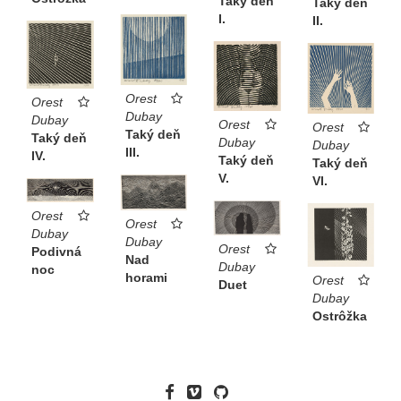
Taký deň
Taký deň
I.
II.
Orest
Orest
Dubay
Dubay
Orest
Orest
Taký deň
Taký deň
Dubay
Dubay
III.
IV.
Taký deň
Taký deň
V.
VI.
Orest
Orest
Dubay
Dubay
Orest
Podivná
Nad
Dubay
noc
horami
Orest
Duet
Dubay
Ostrôžka