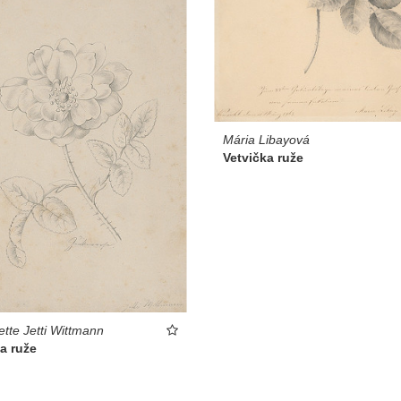
Mária Libayová
Vetvička ruže
ette Jetti Wittmann
a ruže