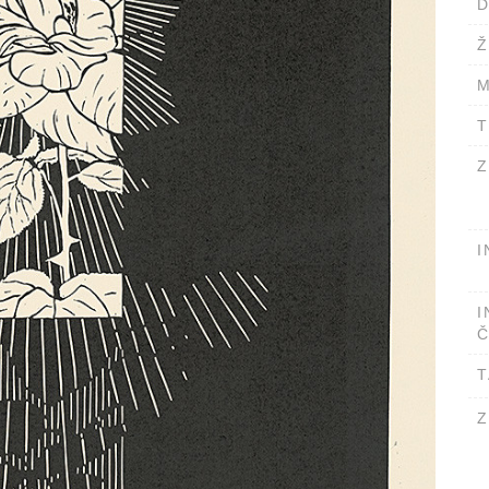
D
Ž
M
T
Z
I
I
Č
T
Z