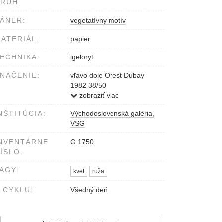
RUH:
ÁNER:
vegetatívny motív
ATERIÁL:
papier
ECHNIKA:
igeloryt
NAČENIE:
vľavo dole Orest Dubay
1982 38/50
vpravo dole Všedný deň -
zobraziť viac
Ruža
NŠTITÚCIA:
Východoslovenská galéria,
VSG
NVENTÁRNE
G 1750
ÍSLO:
AGY:
kvet
ruža
 CYKLU:
Všedný deň