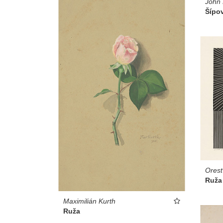
John 
Šípo
Ores
Ruža
Maximilián Kurth
Ruža