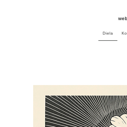
we
Diela
Ko