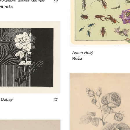
Edwards, Atelier Mourlot
vá ruža
Anton Hollý
Ruža
t Dubay