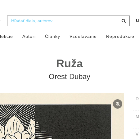
b
u
lekcie
Autori
Články
Vzdelávanie
Reprodukcie
Ruža
Orest Dubay
D
M