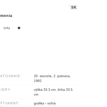
SK
menia
Info
ATOVANIE:
20. storočie, 2. polovica,
1982
IERY:
výška 33.3 cm, šírka 33.5
cm
VÝTVARNÝ
grafika
›
voľná