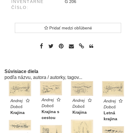
INVENTÁRNE
G 206
ČÍSLO:
Pridať medzi obľúbené
Súvisiace diela
podľa názvu, autora / autorky, tagov...
Andrej
Andrej
Andrej
Andrej
Doboš
Doboš
Doboš
Doboš
Krajina s
Krajina
Krajina
Letná
cestou
krajina