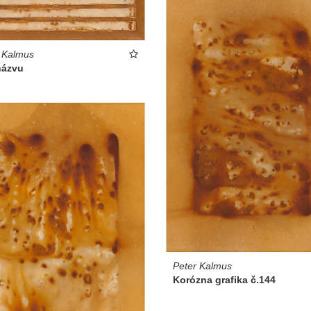
 Kalmus
názvu
Peter Kalmus
Korózna grafika č.144