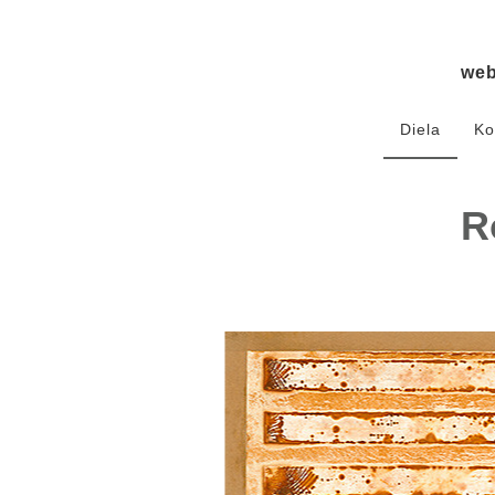
we
Diela
Ko
R