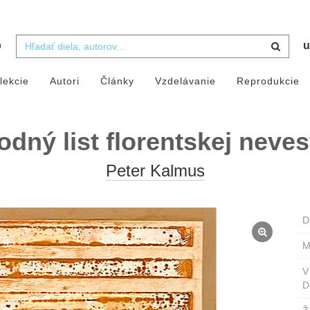
b
u
lekcie
Autori
Články
Vzdelávanie
Reprodukcie
odný list florentskej neves
Peter Kalmus
D
M
D