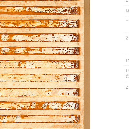
Ž
M
T
Z
I
I
Č
Z