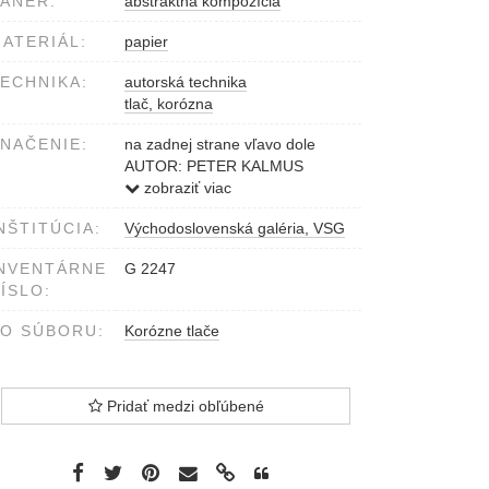
ÁNER:
abstraktná kompozícia
ATERIÁL:
papier
ECHNIKA:
autorská technika
tlač, korózna
NAČENIE:
na zadnej strane vľavo dole
AUTOR: PETER KALMUS
NÁZOV: RODNÝ LIST
zobraziť viac
FLORENTSKEJ NEVESTY 2/4
NŠTITÚCIA:
Východoslovenská galéria, VSG
ROK: 2002 TECHNIKA:
AUTORSKÁ
NVENTÁRNE
G 2247
ÍSLO:
O SÚBORU:
Korózne tlače
Pridať medzi obľúbené