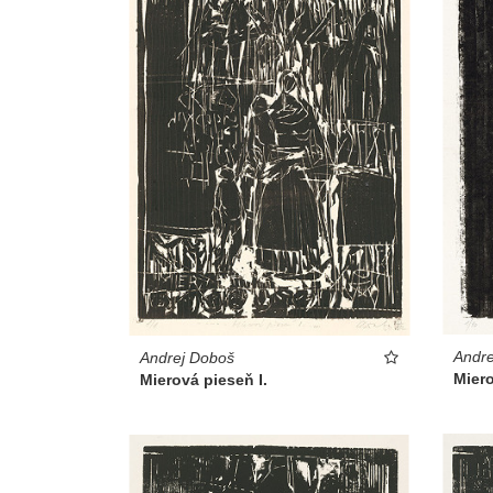
Andre
Andrej Doboš
Miero
Mierová pieseň I.