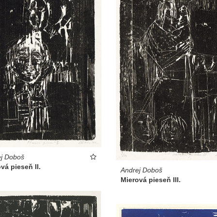
j Doboš
vá pieseň II.
Andrej Doboš
Mierová pieseň III.