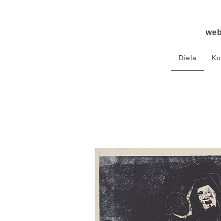
we
Diela
Ko