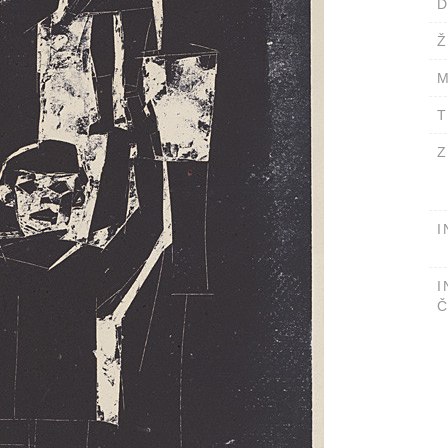
D
Ž
M
T
Z
I
I
Č