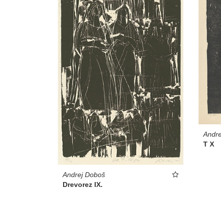
Andre
T X
Andrej Doboš
Drevorez IX.