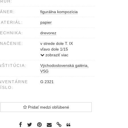
RUH:
ÁNER:
figurálna kompozícia
ATERIÁL:
papier
ECHNIKA:
drevorez
NAČENIE:
v strede dole T. IX
vľavo dole 1/15
vpravo dole A. Doboš
zobraziť viac
(nečitateľne)
NŠTITÚCIA:
Východoslovenská galéria,
VSG
NVENTÁRNE
G 2321
ÍSLO:
Pridať medzi obľúbené