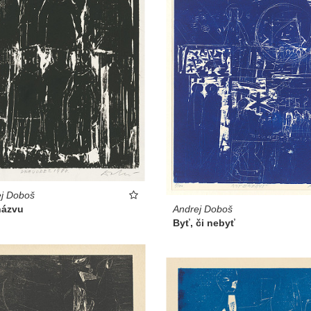
j Doboš
Andrej Doboš
názvu
Byť, či nebyť