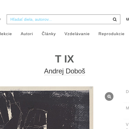
b
u
lekcie
Autori
Články
Vzdelávanie
Reprodukcie
T IX
Andrej Doboš
D
M