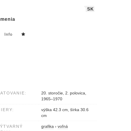
SK
menia
Info
ATOVANIE:
20. storočie, 2. polovica,
1965–1970
IERY:
výška 42.3 cm, šírka 30.6
cm
VÝTVARNÝ
grafika
›
voľná