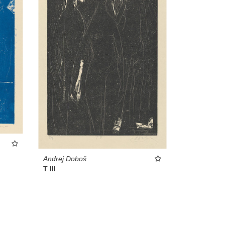
Andrej Doboš
T III