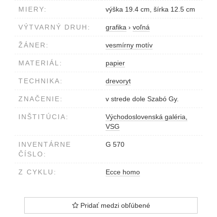
MIERY:
výška 19.4 cm, šírka 12.5 cm
VÝTVARNÝ DRUH:
grafika
›
voľná
ŽÁNER:
vesmírny motív
MATERIÁL:
papier
TECHNIKA:
drevoryt
ZNAČENIE:
v strede dole Szabó Gy.
INŠTITÚCIA:
Východoslovenská galéria,
VSG
INVENTÁRNE
G 570
ČÍSLO:
Z CYKLU:
Ecce homo
Pridať medzi obľúbené