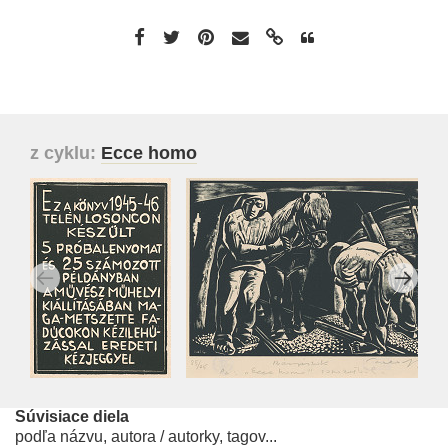
z cyklu:
Ecce homo
Súvisiace diela
podľa názvu, autora / autorky, tagov...