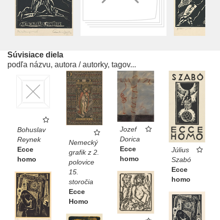
Súvisiace diela
podľa názvu, autora / autorky, tagov...
Jozef
Bohuslav
Dorica
Reynek
Nemecký
Ecce
Ecce
Július
grafik z 2.
homo
homo
Szabó
polovice
Ecce
15.
homo
storočia
Ecce
Homo