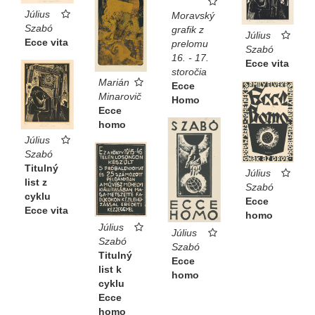
Július
Moravský
Szabó
grafik z
Július
Ecce vita
prelomu
Szabó
16. - 17.
Ecce vita
storočia
Marián
Ecce
Minarovič
Homo
Ecce
homo
Július
Szabó
Titulný
Július
list z
Szabó
cyklu
Ecce
Ecce vita
homo
Július
Július
Szabó
Szabó
Titulný
Ecce
list k
homo
cyklu
Ecce
homo