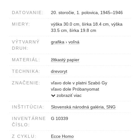
DATOVANIE:
20. storočie, 1. polovica, 1945–1946
MIERY:
výška 30.0 cm, šírka 18.4 cm, výška
33.5 cm, šírka 19.8 cm
VÝTVARNÝ
grafika
›
voľná
DRUH:
MATERIÁL:
žltkastý papier
TECHNIKA:
drevoryt
ZNAČENIE:
vľavo dole v platni Szabó Gy
vľavo dole Próbanyomat
vpravo dole nečitateľný podpis
zobraziť viac
INŠTITÚCIA:
Slovenská národná galéria, SNG
INVENTÁRNE
G 10339
ČÍSLO:
Z CYKLU:
Ecce Homo