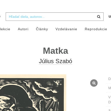
b
u
lekcie
Autori
Články
Vzdelávanie
Reprodukcie
Matka
Július Szabó
D
M
D