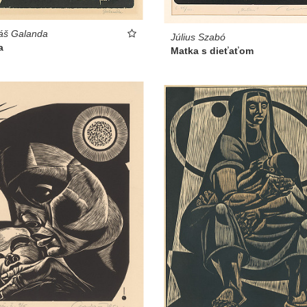
áš Galanda
Július Szabó
a
Matka s dieťaťom