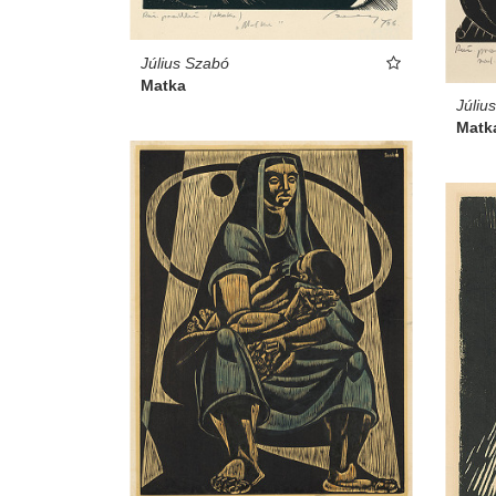
Július Szabó
Matka
Júliu
Matk