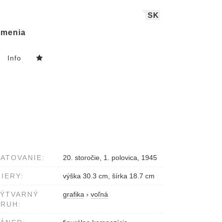
SK
menia
Info
ATOVANIE:
20. storočie, 1. polovica, 1945
IERY:
výška 30.3 cm, šírka 18.7 cm
VÝTVARNÝ
grafika
›
voľná
RUH: