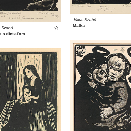
Július Szabó
Matka
s Szabó
a s dieťaťom