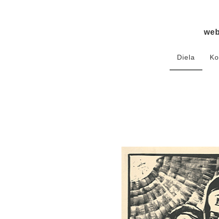
we
Diela
Ko