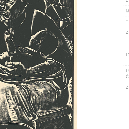
Ž
M
T
Z
I
I
Č
Z