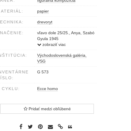
ÁNER:
figurálna kompozícia
ATERIÁL:
papier
ECHNIKA:
drevoryt
NAČENIE:
vľavo dole 25/25., Anya, Szabó
Gyula 1945
vľavo dole Az "Ecce homo",
zobraziť viac
sorozatból
NŠTITÚCIA:
Východoslovenská galéria,
Vpravo dole na ploche obrazu
VSG
Szabó Gy
NVENTÁRNE
G 573
ÍSLO:
 CYKLU:
Ecce homo
Pridať medzi obľúbené