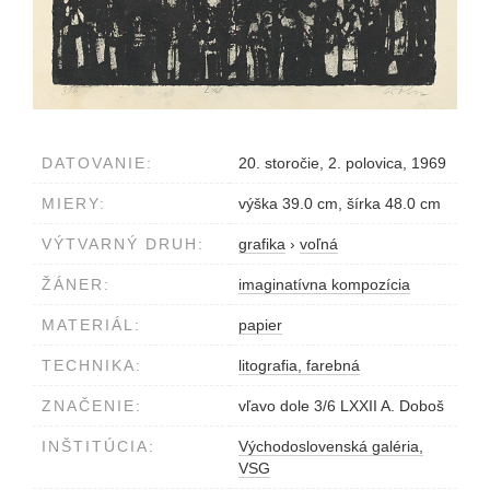
DATOVANIE:
20. storočie, 2. polovica, 1969
MIERY:
výška 39.0 cm, šírka 48.0 cm
VÝTVARNÝ DRUH:
grafika
›
voľná
ŽÁNER:
imaginatívna kompozícia
MATERIÁL:
papier
TECHNIKA:
litografia, farebná
ZNAČENIE:
vľavo dole 3/6 LXXII A. Doboš
INŠTITÚCIA:
Východoslovenská galéria,
VSG