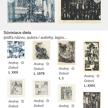
Súvisiace diela
podľa názvu, autora / autorky, tagov...
Andrej
Andrej
Doboš
Andrej
Doboš
L XXX
Doboš
L 1979
Andrej
L.1
Doboš
L-XXIV.
Andrej
Andrej
Doboš
Andrej
Doboš