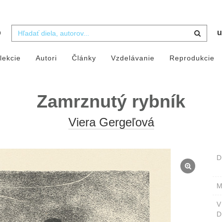
b
u
lekcie
Autori
Články
Vzdelávanie
Reprodukcie
Zamrznutý rybník
Viera Gergeľová
D
M
D