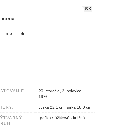
SK
menia
Info
ATOVANIE:
20. storočie, 2. polovica,
1976
IERY:
výška 22.1 cm, šírka 18.0 cm
VÝTVARNÝ
grafika
›
úžitková
›
knižná
RUH: