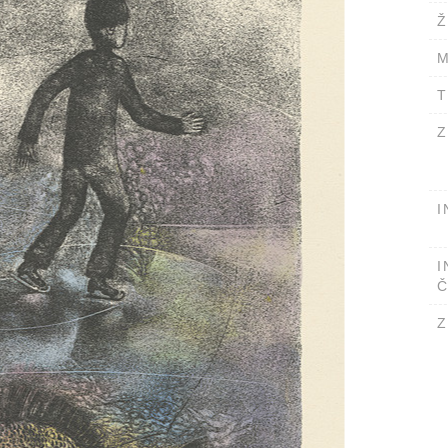
Ž
M
T
Z
I
I
Č
Z