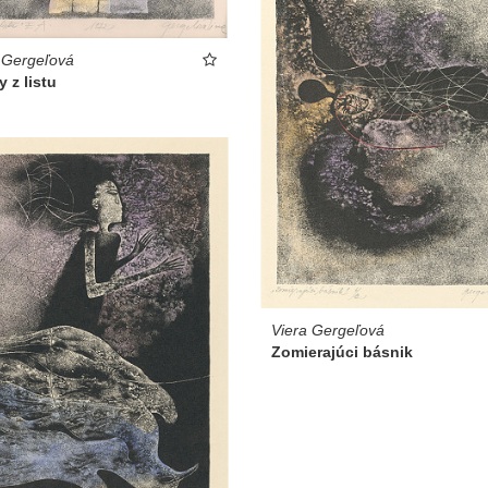
 Gergeľová
y z listu
Viera Gergeľová
Zomierajúci básnik