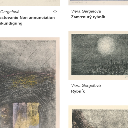
Viera Gergeľová
 Gergeľová
Zamrznutý rybník
estovanie-Non annunciation-
rkundigung
Viera Gergeľová
Rybník