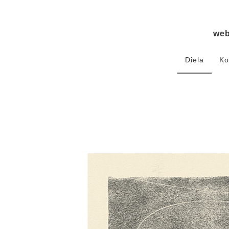
we
Diela
Ko