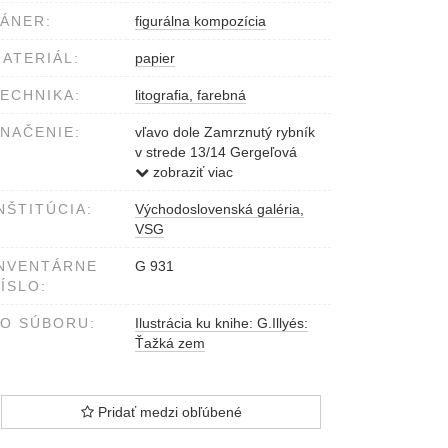
ÁNER:
figurálna kompozícia
ATERIÁL:
papier
ECHNIKA:
litografia, farebná
NAČENIE:
vľavo dole Zamrznutý rybník
v strede 13/14 Gergeľová
Viera
zobraziť viac
vpravo dole 1976
NŠTITÚCIA:
Východoslovenská galéria,
VSG
NVENTÁRNE
G 931
ÍSLO:
O SÚBORU:
Ilustrácia ku knihe: G.Illyés:
Ťažká zem
Pridať medzi obľúbené