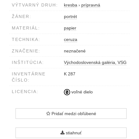
VÝTVARNÝ DRUH:
kresba
›
prípravná
ŽÁNER:
portrét
MATERIÁL:
papier
TECHNIKA:
ceruza
ZNAČENIE:
neznačené
INŠTITÚCIA:
Východoslovenská galéria, VSG
INVENTÁRNE
K 287
ČÍSLO:
LICENCIA:
voľné dielo
Pridať medzi obľúbené
stiahnuť