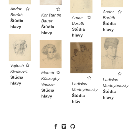
Andor
Andor
Borúth
Konštantín
Andor
Borúth
Štúdia
Bauer
Borúth
Štúdia
hlavy
Štúdia
Štúdia
hlavy
hlavy
hlavy
Vojtech
Klimkovič
Elemér
Štúdia
Kőszeghy-
Ladislav
hlavy
Ladislav
Winkler
Mednyánszky
Mednyánszky
Štúdia
Štúdia
Štúdia
hlavy
hlavy
hláv