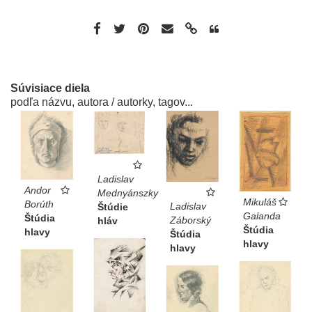
Súvisiace diela
podľa názvu, autora / autorky, tagov...
Ladislav
Andor
Mednyánszky
Mikuláš
Borúth
Ladislav
Štúdie
Galanda
Štúdia
Záborský
hláv
Štúdia
hlavy
Štúdia
hlavy
hlavy