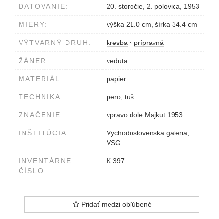
DATOVANIE:
20. storočie, 2. polovica, 1953
MIERY:
výška 21.0 cm, šírka 34.4 cm
VÝTVARNÝ DRUH:
kresba
›
prípravná
ŽÁNER:
veduta
MATERIÁL:
papier
TECHNIKA:
pero, tuš
ZNAČENIE:
vpravo dole Majkut 1953
INŠTITÚCIA:
Východoslovenská galéria,
VSG
INVENTÁRNE
K 397
ČÍSLO:
Pridať medzi obľúbené