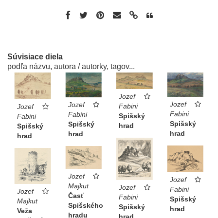
Súvisiace diela
podľa názvu, autora / autorky, tagov...
Jozef
Jozef
Jozef
Fabini
Jozef
Fabini
Fabini
Spišský
Fabini
Spišský
Spišský
hrad
Spišský
hrad
hrad
hrad
Jozef
Jozef
Majkut
Jozef
Fabini
Jozef
Časť
Fabini
Spišský
Majkut
Spišského
Spišský
hrad
Veža
hradu
hrad