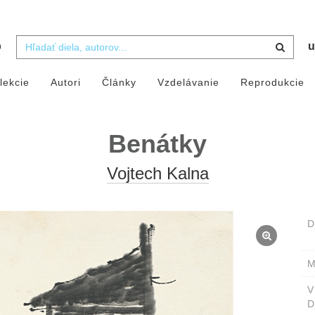
b
u
lekcie
Autori
Články
Vzdelávanie
Reprodukcie
Benátky
Vojtech Kalna
D
M
D