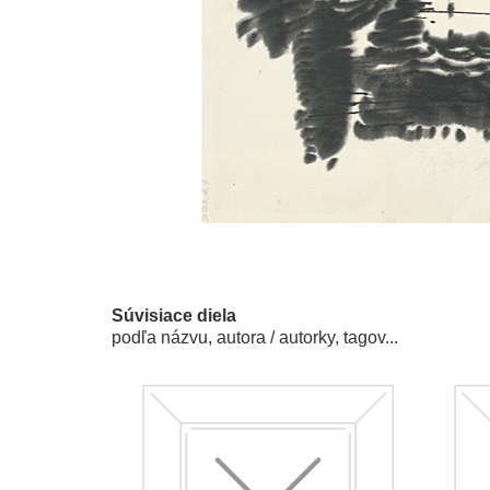
Súvisiace diela
podľa názvu, autora / autorky, tagov...