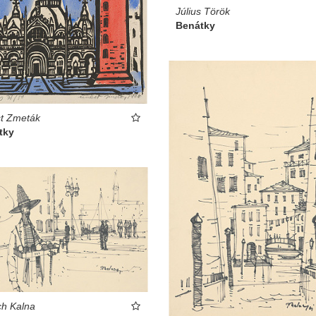
Július Török
Benátky
t Zmeták
tky
ch Kalna