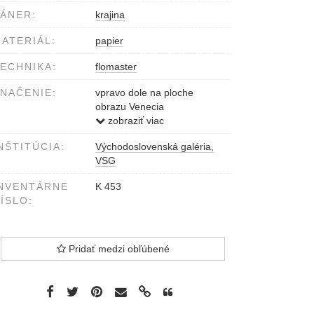
ÁNER:
krajina
ATERIÁL:
papier
ECHNIKA:
flomaster
NAČENIE:
vpravo dole na ploche
obrazu Venecia
vpravo dole na ploche
zobraziť viac
obrazu V.Kalna
NŠTITÚCIA:
Východoslovenská galéria,
VSG
NVENTÁRNE
K 453
ÍSLO:
Pridať medzi obľúbené