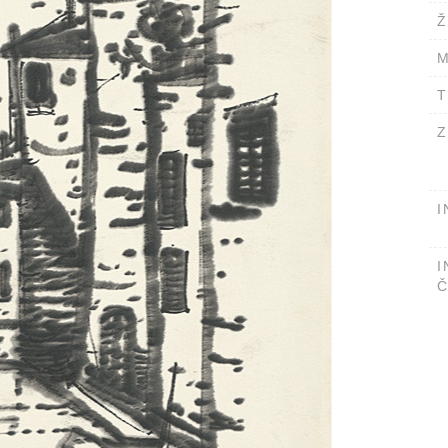
Ž
M
T
Z
I
I
Č