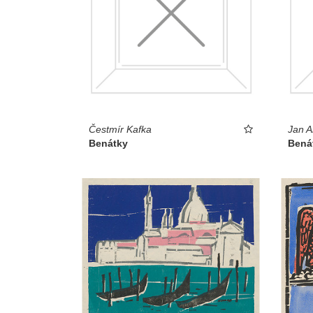
Čestmír Kafka
Jan A
Benátky
Bená