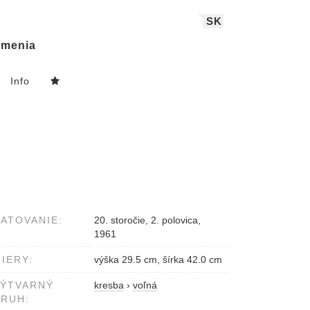
SK
menia
Info
ATOVANIE:
20. storočie, 2. polovica,
1961
IERY:
výška 29.5 cm, šírka 42.0 cm
VÝTVARNÝ
kresba
›
voľná
RUH: