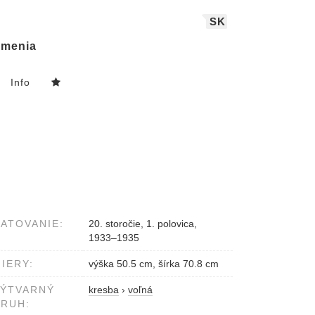
SK
menia
Info
ATOVANIE:
20. storočie, 1. polovica,
1933–1935
IERY:
výška 50.5 cm, šírka 70.8 cm
VÝTVARNÝ
kresba
›
voľná
RUH: