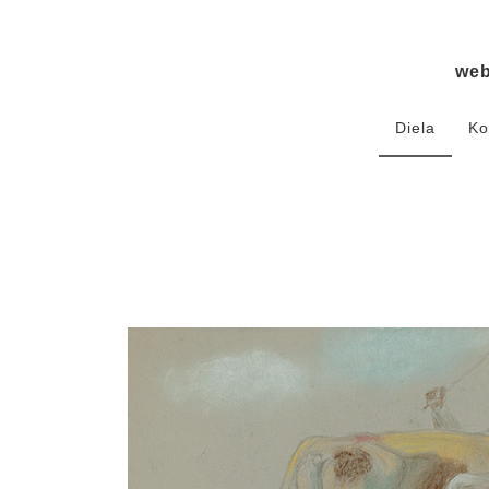
we
Diela
Ko