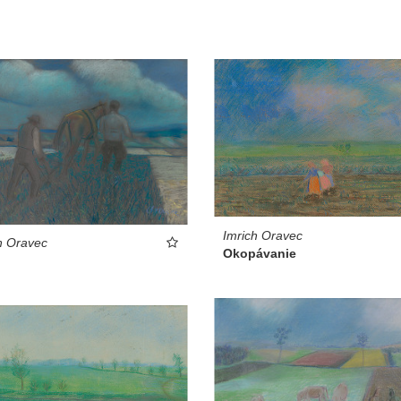
Imrich Oravec
h Oravec
Okopávanie