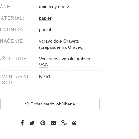
ÁNER:
animálny motív
ATERIÁL:
papier
ECHNIKA:
pastel
NAČENIE:
vpravo dole Oravetz
(prepísané na Oravec)
NŠTITÚCIA:
Východoslovenská galéria,
VSG
NVENTÁRNE
K 751
ÍSLO:
Pridať medzi obľúbené