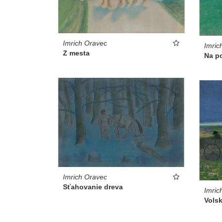
Imrich Oravec
Imric
Z mesta
Na po
Imrich Oravec
Sťahovanie dreva
Imric
Vols