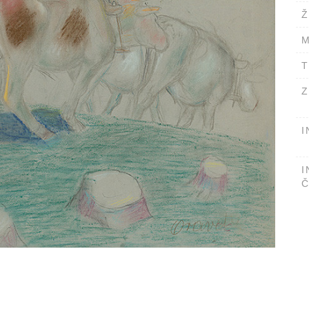
Ž
M
T
Z
I
I
Č