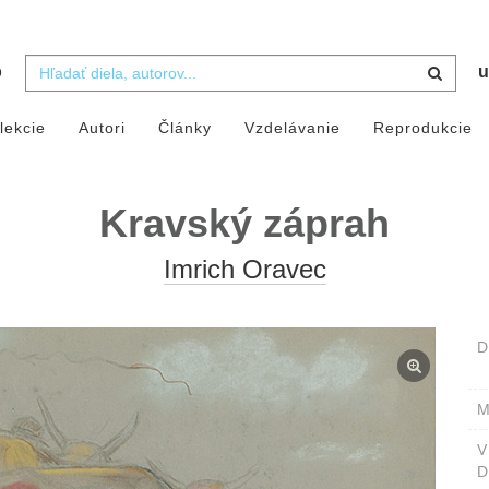
b
u
lekcie
Autori
Články
Vzdelávanie
Reprodukcie
Kravský záprah
Imrich Oravec
D
M
D