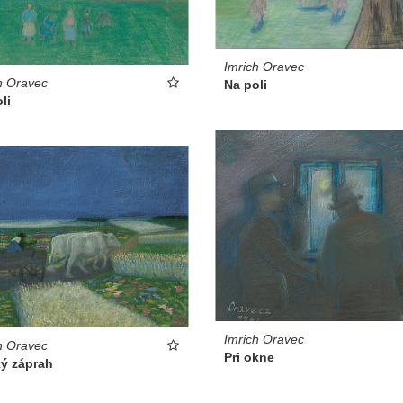
Imrich Oravec
h Oravec
Na poli
li
Imrich Oravec
h Oravec
Pri okne
ký záprah