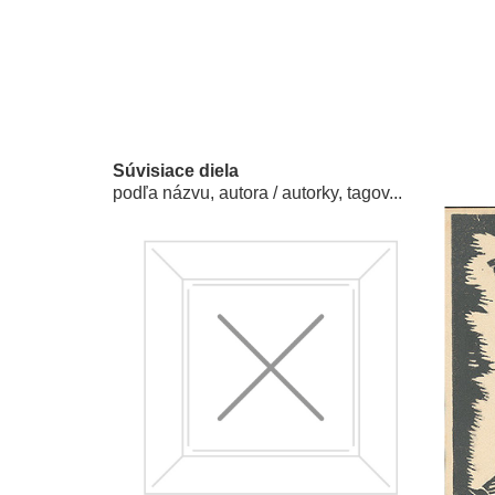
Súvisiace diela
podľa názvu, autora / autorky, tagov...