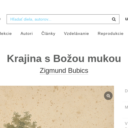
b
u
lekcie
Autori
Články
Vzdelávanie
Reprodukcie
Krajina s Božou mukou
Zigmund Bubics
D
M