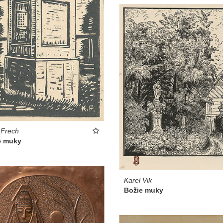
 Frech
e muky
Karel Vik
Božie muky