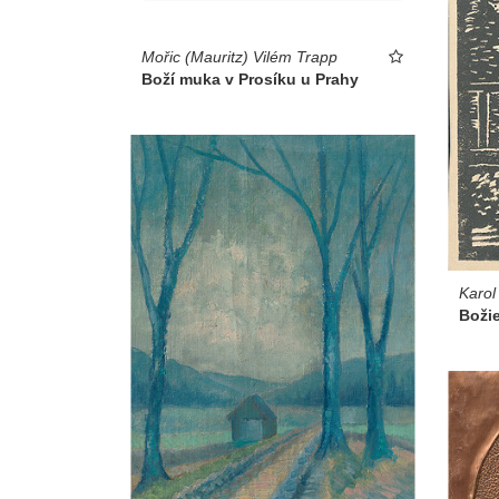
Mořic (Mauritz) Vilém Trapp
Boží muka v Prosíku u Prahy
Karol
Boži