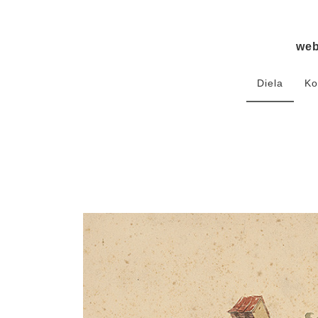
we
Diela
Ko