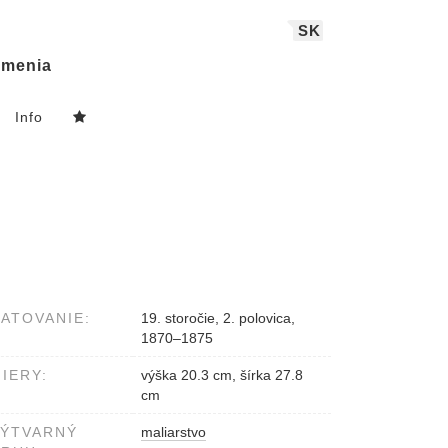
SK
menia
Info
ATOVANIE:
19. storočie, 2. polovica,
1870–1875
IERY:
výška 20.3 cm, šírka 27.8
cm
VÝTVARNÝ
maliarstvo