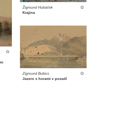
Žigmund Hubáček
Krajina
om
Zigmund Bubics
Jazero s horami v pozadí