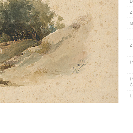
D
Ž
M
T
Z
I
I
Č
L