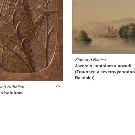
Zigmund Bubics
Jazero s kostolom v pozadí
(Traunsee v severovýchodn
Rakúsku)
und Hubáček
 s holubom