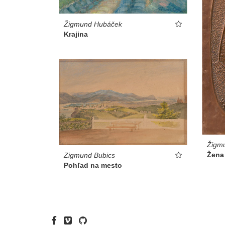
Žigmund Hubáček
Krajina
Žigm
Žena
Zigmund Bubics
Pohľad na mesto