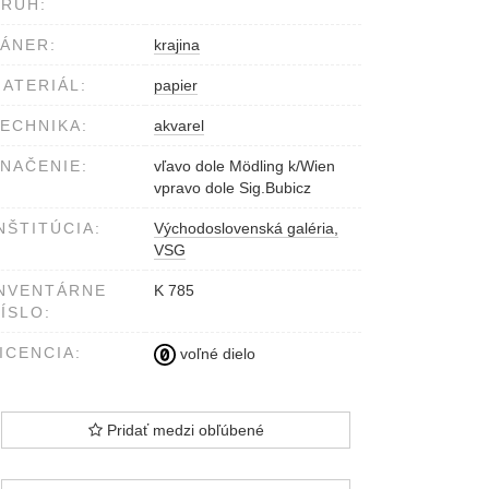
RUH:
ÁNER:
krajina
ATERIÁL:
papier
ECHNIKA:
akvarel
NAČENIE:
vľavo dole Mödling k/Wien
vpravo dole Sig.Bubicz
NŠTITÚCIA:
Východoslovenská galéria,
VSG
NVENTÁRNE
K 785
ÍSLO:
ICENCIA:
voľné dielo
Pridať medzi obľúbené