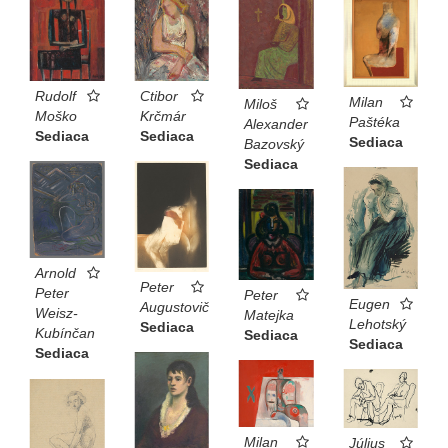
Rudolf
Ctibor
Milan
Miloš
Moško
Krčmár
Paštéka
Alexander
Sediaca
Sediaca
Sediaca
Bazovský
Sediaca
Arnold
Peter
Peter
Peter
Eugen
Augustovič
Weisz-
Matejka
Lehotský
Sediaca
Kubínčan
Sediaca
Sediaca
Sediaca
Milan
Július