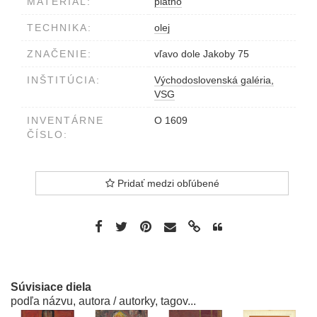
MATERIÁL:
plátno
TECHNIKA:
olej
ZNAČENIE:
vľavo dole Jakoby 75
INŠTITÚCIA:
Východoslovenská galéria,
VSG
INVENTÁRNE
O 1609
ČÍSLO:
Pridať medzi obľúbené
Súvisiace diela
podľa názvu, autora / autorky, tagov...