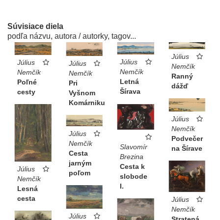
Súvisiace diela
podľa názvu, autora / autorky, tagov...
Július
Július
Július
Július
Nemčík
Nemčík
Nemčík
Nemčík
Ranný
Letná
Poľné
Pri
dážď
Šírava
cesty
Vyšnom
Komárniku
Július
Nemčík
Július
Podvečer
Nemčík
Slavomír
na Šírave
Cesta
Brezina
jarným
Cesta k
Július
poľom
slobode
Nemčík
I.
Lesná
cesta
Július
Nemčík
Július
Stratená