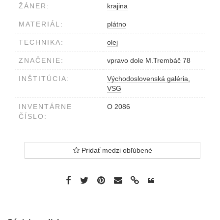
ŽÁNER:
krajina
MATERIÁL:
plátno
TECHNIKA:
olej
ZNAČENIE:
vpravo dole M.Trembáč 78
INŠTITÚCIA:
Východoslovenská galéria,
VSG
INVENTÁRNE
O 2086
ČÍSLO:
Pridať medzi obľúbené