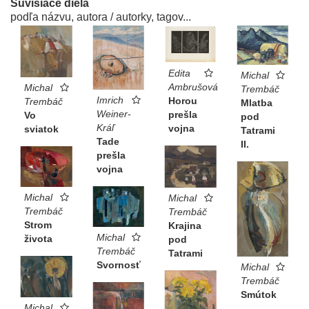
Súvisiace diela
podľa názvu, autora / autorky, tagov...
Edita
Michal
Ambrušová
Michal
Trembáč
Imrich
Horou
Trembáč
Mlatba
Weiner-
prešla
Vo
pod
Kráľ
vojna
sviatok
Tatrami
Tade
II.
prešla
vojna
Michal
Michal
Trembáč
Trembáč
Strom
Krajina
Michal
života
pod
Trembáč
Tatrami
Svornosť
Michal
Trembáč
Smútok
Michal