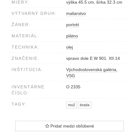
MIERY:
výška 45.5 cm, šírka 32.3 cm
VÝTVARNÝ DRUH:
maliarstvo
ŽÁNER:
portrét
MATERIÁL:
plátno
TECHNIKA:
olej
ZNAČENIE:
vpravo dole E W 901. XII.14
INŠTITÚCIA:
Východoslovenská galéria,
VSG
INVENTÁRNE
O 2335
ČÍSLO:
TAGY:
muž
brada
Pridať medzi obľúbené