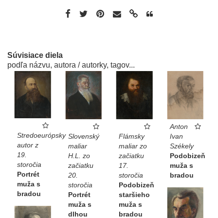
Súvisiace diela
podľa názvu, autora / autorky, tagov...
Anton
Stredoeurópsky
Slovenský
Flámsky
Ivan
autor z
maliar
maliar zo
Székely
19.
H.L. zo
začiatku
Podobizeň
storočia
začiatku
17.
muža s
Portrét
20.
storočia
bradou
muža s
storočia
Podobizeň
bradou
Portrét
staršieho
muža s
muža s
dlhou
bradou