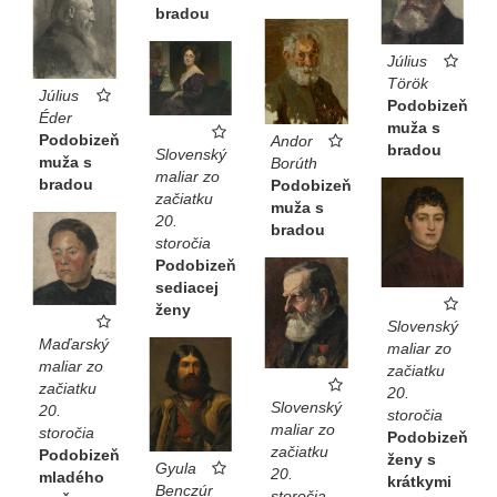
bradou
Július
Török
Július
Podobizeň
Éder
muža s
Podobizeň
Andor
bradou
Slovenský
muža s
Borúth
maliar zo
bradou
Podobizeň
začiatku
muža s
20.
bradou
storočia
Podobizeň
sediacej
ženy
Slovenský
Maďarský
maliar zo
maliar zo
začiatku
začiatku
20.
Slovenský
20.
storočia
maliar zo
storočia
Podobizeň
začiatku
Podobizeň
ženy s
Gyula
20.
mladého
krátkymi
Benczúr
storočia