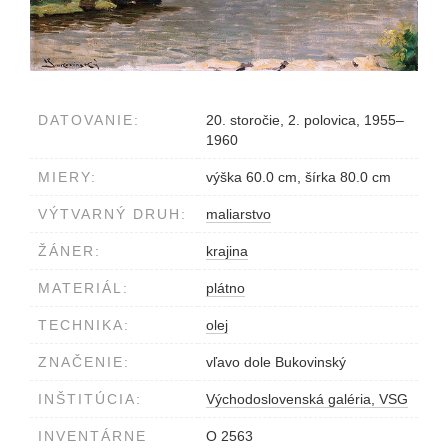
DATOVANIE:
20. storočie, 2. polovica, 1955–
1960
MIERY:
výška 60.0 cm, šírka 80.0 cm
VÝTVARNÝ DRUH:
maliarstvo
ŽÁNER:
krajina
MATERIÁL:
plátno
TECHNIKA:
olej
ZNAČENIE:
vľavo dole Bukovinský
INŠTITÚCIA:
Východoslovenská galéria, VSG
INVENTÁRNE
O 2563