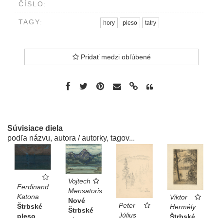
ČÍSLO:
TAGY:
hory
pleso
tatry
Pridať medzi obľúbené
Súvisiace diela
podľa názvu, autora / autorky, tagov...
Vojtech
Ferdinand
Mensatoris
Katona
Viktor
Nové
Peter
Štrbské
Hermély
Štrbské
Július
pleso
Štrbské