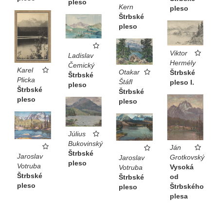
pleso
Kern
pleso
Štrbské
pleso
Viktor
Ladislav
Hermély
Čemický
Karel
Otakar
Štrbské
Štrbské
Plicka
Štáfl
pleso I.
pleso
Štrbské
Štrbské
pleso
pleso
Július
Bukovinský
Ján
Štrbské
Jaroslav
Grotkovský
Jaroslav
pleso
Votruba
Vysoká
Votruba
Štrbské
od
Štrbské
pleso
Štrbského
pleso
plesa