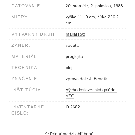
DATOVANIE:
20. storočie, 2. polovica, 1983
MIERY:
výška 111.0 cm, šírka 226.2
cm
VÝTVARNÝ DRUH:
maliarstvo
ŽÁNER:
veduta
MATERIÁL:
preglejka
TECHNIKA:
olej
ZNAČENIE:
vpravo dole J. Bendík
INŠTITÚCIA:
Východoslovenská galéria,
VSG
INVENTÁRNE
O 2682
ČÍSLO:
Pridať medzi obľúbené