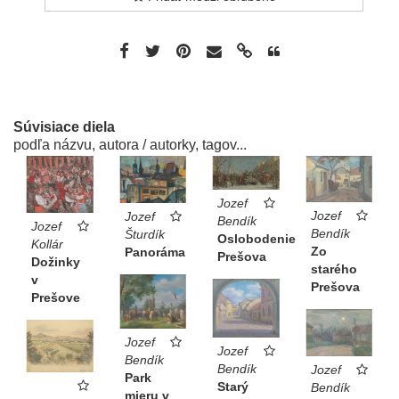
Súvisiace diela
podľa názvu, autora / autorky, tagov...
Jozef
Jozef
Jozef
Bendík
Jozef
Bendík
Šturdík
Oslobodenie
Kollár
Zo
Panoráma
Prešova
Dožinky
starého
v
Prešova
Prešove
Jozef
Jozef
Bendík
Bendík
Jozef
Park
Starý
Bendík
mieru v