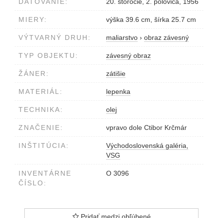
DATOVANIE:
20. storočie, 2. polovica, 1956
MIERY:
výška 39.6 cm, šírka 25.7 cm
VÝTVARNÝ DRUH:
maliarstvo
›
obraz závesný
TYP OBJEKTU:
závesný obraz
ŽÁNER:
zátišie
MATERIÁL:
lepenka
TECHNIKA:
olej
ZNAČENIE:
vpravo dole Ctibor Krčmár
INŠTITÚCIA:
Východoslovenská galéria,
VSG
INVENTÁRNE
O 3096
ČÍSLO:
Pridať medzi obľúbené