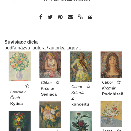
Súvisiace diela
podľa názvu, autora / autorky, tagov...
Ctibor
Ctibor
Ctibor
Krčmár
Krčmár
Ladislav
Krčmár
Podobizeň
Sediaca
Čech
Z
Kytica
koncertu
Jozef