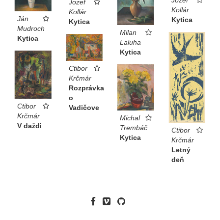
Jozef
Kollár
Kollár
Ján
Kytica
Kytica
Mudroch
Milan
Kytica
Laluha
Kytica
Ctibor
Krčmár
Rozprávka
o
Ctibor
Vadičove
Krčmár
Michal
V daždi
Trembáč
Ctibor
Kytica
Krčmár
Letný
deň