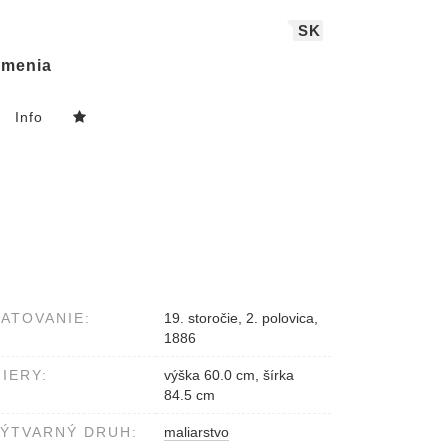
SK
menia
Info
ATOVANIE:
19. storočie, 2. polovica,
1886
IERY:
výška 60.0 cm, šírka
84.5 cm
ÝTVARNÝ DRUH:
maliarstvo