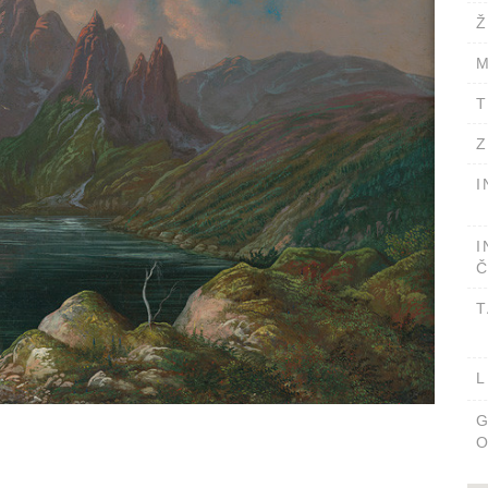
Ž
M
T
Z
I
I
Č
T
L
O