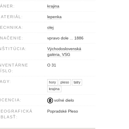
ÁNER:
krajina
ATERIÁL:
lepenka
ECHNIKA:
olej
NAČENIE:
vpravo dole ... 1886
NŠTITÚCIA:
Východoslovenská
galéria, VSG
NVENTÁRNE
O 31
ÍSLO:
AGY:
hory
pleso
tatry
krajina
ICENCIA:
voľné dielo
GEOGRAFICKÁ
Popradské Pleso
BLASŤ: