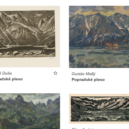
š Duša
Gustáv Mallý
adské pleso
Popradské pleso