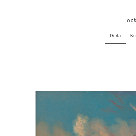
we
Diela
Ko