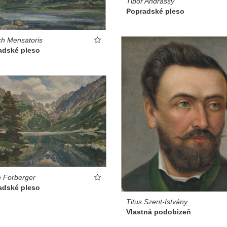
Tibor Andrássy
Popradské pleso
ch Mensatoris
adské pleso
m Forberger
adské pleso
Titus Szent-Istvány
Vlastná podobizeň