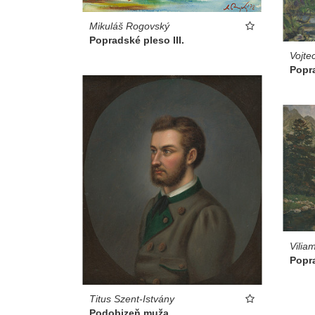
Mikuláš Rogovský
Popradské pleso III.
Vojte
Popr
Vilia
Popr
Titus Szent-Istvány
Podobizeň muža