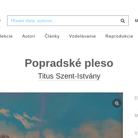
b
u
lekcie
Autori
Články
Vzdelávanie
Reprodukcie
Popradské pleso
Titus Szent-Istvány
D
M
V