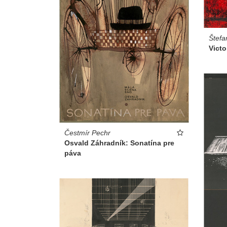
Štefa
Vict
Čestmír Pechr
Osvald Záhradník: Sonatína pre
páva