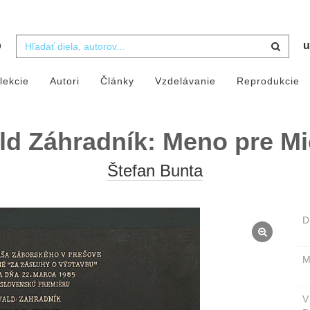
b
u
lekcie
Autori
Články
Vzdelávanie
Reprodukcie
ld Záhradník: Meno pre Mi
Štefan Bunta
D
M