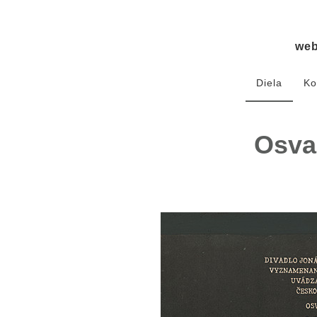
we
Diela
Ko
Osva