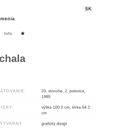
SK
menia
Info
chala
ATOVANIE:
20. storočie, 2. polovica,
1985
IERY:
výška 100.0 cm, šírka 64.2
cm
VÝTVARNÝ
grafický dizajn