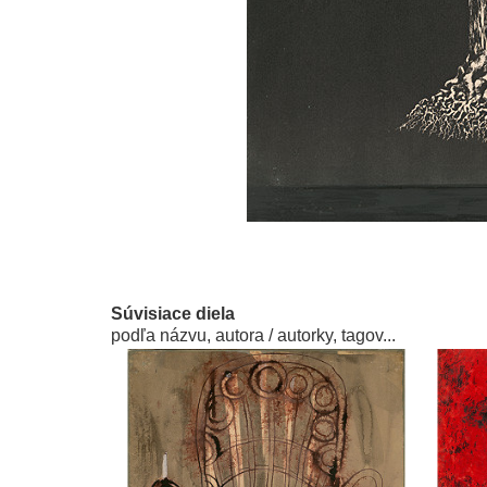
Súvisiace diela
podľa názvu, autora / autorky, tagov...