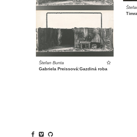
Štefa
Timr
Štefan Bunta
Gabriela Preissová:Gazdiná roba