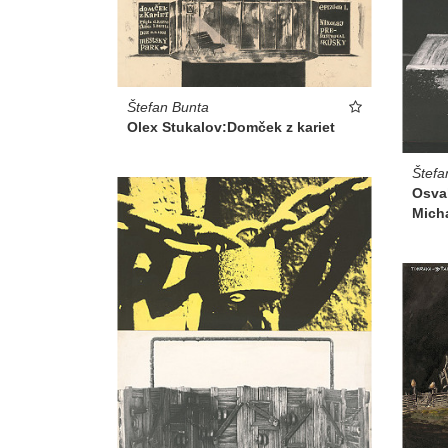
Štefan Bunta
Olex Stukalov:Domček z kariet
Štefa
Osva
Mich