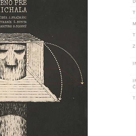
D
T
M
T
Z
I
I
Č
T