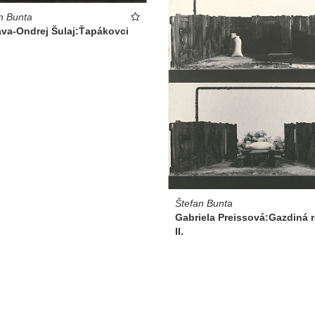
n Bunta
ava-Ondrej Šulaj:Ťapákovci
Štefan Bunta
Gabriela Preissová:Gazdiná 
II.