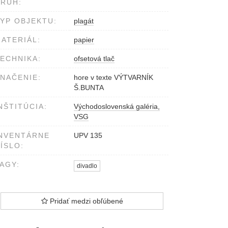
RUH:
YP OBJEKTU:
plagát
ATERIÁL:
papier
ECHNIKA:
ofsetová tlač
NAČENIE:
hore v texte VÝTVARNÍK
Š.BUNTA
NŠTITÚCIA:
Východoslovenská galéria,
VSG
NVENTÁRNE
UPV 135
ÍSLO:
AGY:
divadlo
Pridať medzi obľúbené