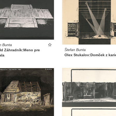
n Bunta
Štefan Bunta
ld Záhradník:Meno pre
Olex Stukalov:Domček z kari
ala