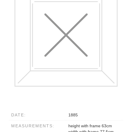
DATE:
1885
MEASUREMENTS:
height with frame 63cm
width with frame 77,5cm