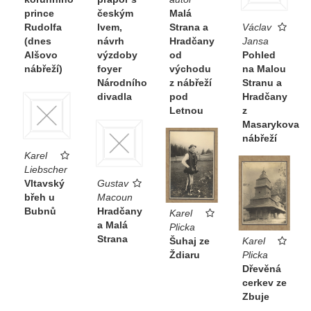
prince
českým
Malá
Rudolfa
lvem,
Strana a
Václav
(dnes
návrh
Hradčany
Jansa
Alšovo
výzdoby
od
Pohled
nábřeží)
foyer
východu
na Malou
Národního
z nábřeží
Stranu a
divadla
pod
Hradčany
Letnou
z
Masarykova
nábřeží
Karel
Liebscher
Vltavský
Gustav
břeh u
Macoun
Bubnů
Hradčany
Karel
a Malá
Plicka
Strana
Šuhaj ze
Karel
Ždiaru
Plicka
Dřevěná
cerkev ze
Zbuje