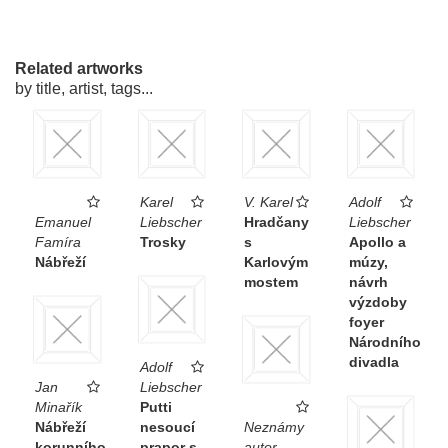
Related artworks
by title, artist, tags...
Karel
V. Karel
Adolf
Emanuel
Liebscher
Hradčany
Liebscher
Famíra
Trosky
s
Apollo a
Nábřeží
Karlovým
múzy,
mostem
návrh
výzdoby
foyer
Národního
divadla
Adolf
Jan
Liebscher
Minařík
Putti
Nábřeží
nesoucí
Neznámy
korunního
prapor s
autor