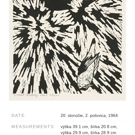
DATE:
20. storočie, 2. polovica, 1964
MEASUREMENTS:
výška 39.1 cm, šírka 20.8 cm,
výška 29.9 cm, šírka 28.9 cm