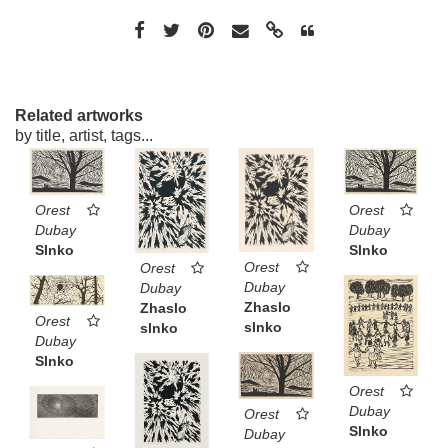
Related artworks
by title, artist, tags...
Orest
Orest
Dubay
Dubay
Slnko
Slnko
Orest
Orest
Dubay
Dubay
Zhaslo
Zhaslo
Orest
slnko
slnko
Dubay
Slnko
Orest
Dubay
Orest
Slnko
Dubay