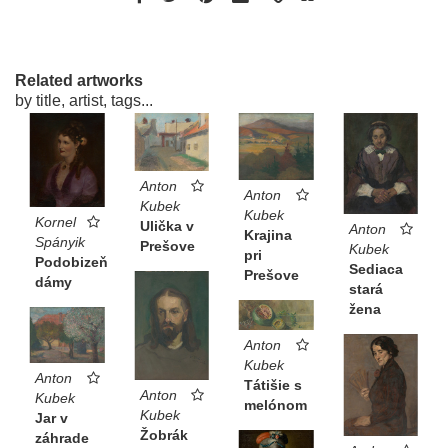
Related artworks
by title, artist, tags...
Anton
Anton
Kubek
Kubek
Kornel
Ulička v
Anton
Krajina
Spányik
Prešove
Kubek
pri
Podobizeň
Sediaca
Prešove
dámy
stará
žena
Anton
Kubek
Anton
Tátišie s
Anton
Kubek
melónom
Kubek
Jar v
Žobrák
záhrade