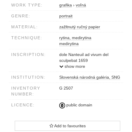
WORK TYPE:
grafika
›
voľná
GENRE:
portrait
MATERIAL:
zažltnutý ručný papier
TECHNIQUE:
rytina, medirytina
medirytina
INSCRIPTION:
dole Nanteuil ad vivum del
sculpebat 1659
v ovále MESSIRE PIERRE
show more
SEGUIER
INSTITUTION:
Slovenská národná galéria, SNG
INVENTORY
G 2507
NUMBER:
LICENCE:
public domain
Add to favourites