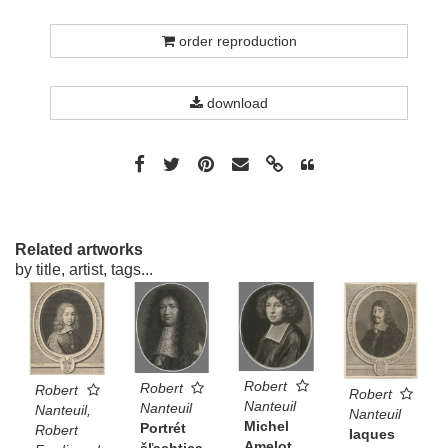
order reproduction
download
Related artworks
by title, artist, tags...
Robert
Robert
Robert
Robert
Nanteuil
Nanteuil
Nanteuil,
Nanteuil
Michel
Portrét
Robert
Iaques
Amelot
šľachtica