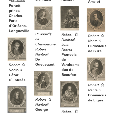
Ferdinand
Amelot
Portrét
princa
Charles-
Paris
d`Orléans-
Longueville
Philippe
Robert
Robert
de
Nanteuil,
Nanteuil
Champaigne,
Jean
Ludovicus
Robert
Nocret
de Suza
Nanteuil
Francois
De
de
Gueuegaut
Vandosme
Robert
duc de
Nanteuil
Beaufort
Cézar
D`Estreés
Robert
Nanteuil
Dominicus
Robert
de Ligny
Nanteuil
George
Robert