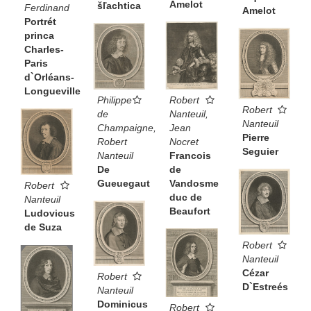
Amelot
šľachtica
Ferdinand
Amelot
Portrét
princa
Charles-
Paris
d`Orléans-
Longueville
Philippe
Robert
Robert
de
Nanteuil,
Nanteuil
Champaigne,
Jean
Pierre
Robert
Nocret
Seguier
Nanteuil
Francois
De
de
Gueuegaut
Vandosme
Robert
duc de
Nanteuil
Beaufort
Ludovicus
de Suza
Robert
Nanteuil
Cézar
Robert
D`Estreés
Nanteuil
Dominicus
Robert