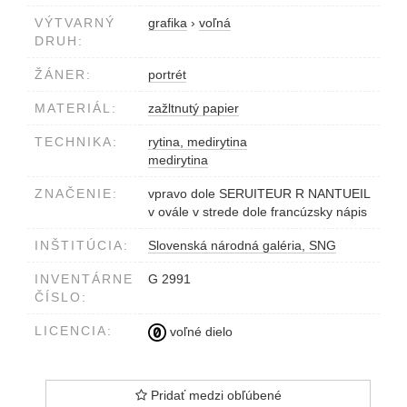
VÝTVARNÝ
grafika
›
voľná
DRUH:
ŽÁNER:
portrét
MATERIÁL:
zažltnutý papier
TECHNIKA:
rytina, medirytina
medirytina
ZNAČENIE:
vpravo dole SERUITEUR R NANTUEIL
v ovále v strede dole francúzsky nápis
INŠTITÚCIA:
Slovenská národná galéria, SNG
INVENTÁRNE
G 2991
ČÍSLO:
LICENCIA:
voľné dielo
Pridať medzi obľúbené