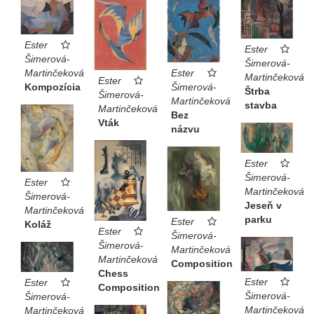
Ester
Ester
Šimerová-
Šimerová-
Ester
Martinčeková
Martinčeková
Ester
Šimerová-
Kompozícia
Štrba
Šimerová-
Martinčeková
stavba
Martinčeková
Bez
Vták
názvu
Ester
Šimerová-
Ester
Martinčeková
Šimerová-
Jeseň v
Martinčeková
parku
Ester
Koláž
Ester
Šimerová-
Šimerová-
Martinčeková
Martinčeková
Composition
Chess
Ester
Ester
Composition
Šimerová-
Šimerová-
Martinčeková
Martinčeková