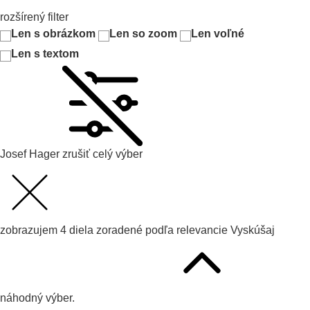
rozšírený filter
Len s obrázkom
Len so zoom
Len voľné
Len s textom
Josef Hager
zrušiť celý výber
zobrazujem
4
diela zoradené podľa
relevancie
Vyskúšaj
náhodný výber.