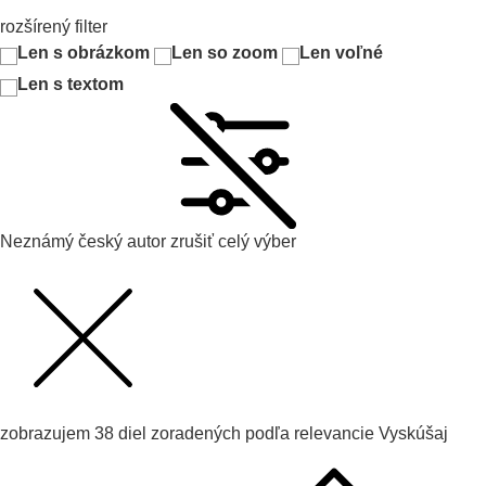
rozšírený filter
Len s obrázkom
Len so zoom
Len voľné
Len s textom
Neznámý český autor
zrušiť celý výber
zobrazujem
38
diel zoradených podľa
relevancie
Vyskúšaj