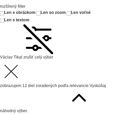
rozšírený filter
Len s obrázkom
Len so zoom
Len voľné
Len s textom
Václav Tikal
zrušiť celý výber
zobrazujem
12
diel zoradených podľa
relevancie
Vyskúšaj
náhodný výber.