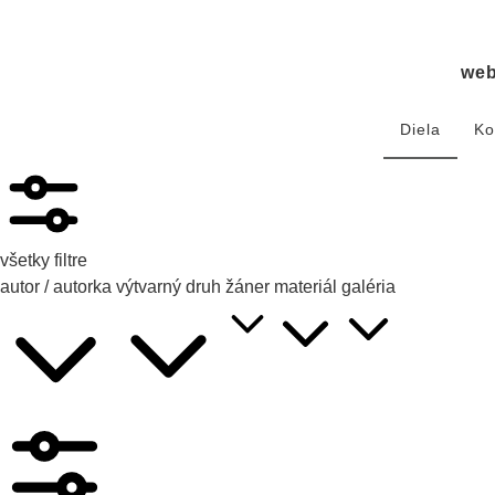
we
Diela
Ko
všetky filtre
autor / autorka
výtvarný druh
žáner
materiál
galéria