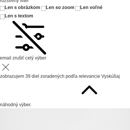
rozšírený filter
Len s obrázkom
Len so zoom
Len voľné
Len s textom
email
zrušiť celý výber
zobrazujem
39
diel zoradených podľa
relevancie
Vyskúšaj
náhodný výber.