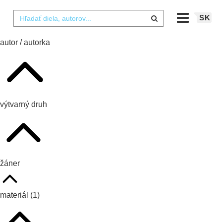
SK
autor / autorka
výtvarný druh
žáner
materiál
(1)