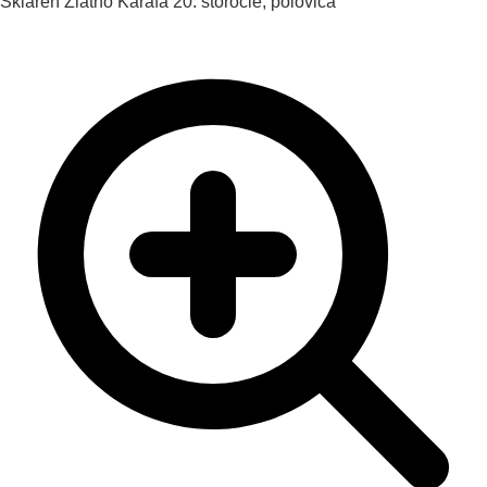
Skláreň Zlatno
Karafa
20. storočie, polovica