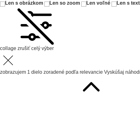
Len s obrázkom
Len so zoom
Len voľné
Len s tex
collage
zrušiť celý výber
zobrazujem
1
dielo zoradené podľa
relevancie
Vyskúšaj
náhodn