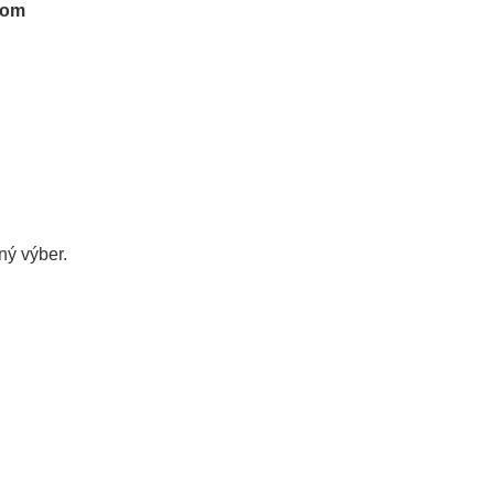
tom
ý výber.