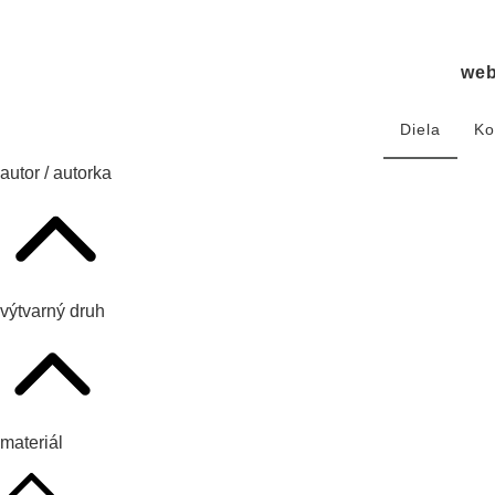
we
Diela
Ko
autor / autorka
výtvarný druh
materiál