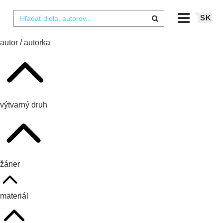
SK
autor / autorka
výtvarný druh
žáner
materiál