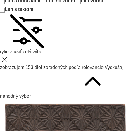
Len s obrázkom
Len so zoom
Len voľné
Len s textom
rytie
zrušiť celý výber
zobrazujem
153
diel zoradených podľa
relevancie
Vyskúšaj
náhodný výber.